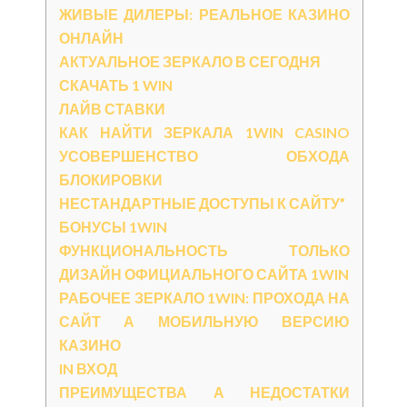
ЖИВЫ͏Е ДИЛЕРЫ: РЕАЛЬНОЕ КАЗИНО
ОНЛАЙН
АКТУАЛЬНОЕ ЗЕРКАЛО В СЕГОДНЯ
СКАЧАТЬ 1 WIN
ЛАЙВ СТАВКИ
КАК НАЙТИ ЗЕРКАЛА 1WIN CASINO
УСОВЕРШЕНСТВО ОБХОДА
БЛОКИРОВКИ
НЕСТАНДАРТНЫЕ ДОСТУПЫ К САЙТУ”
БОНУСЫ 1WIN
ФУНКЦИОНАЛЬНОСТЬ ТОЛЬКО
ДИЗАЙН ОФИЦИАЛЬНОГО САЙТА 1WIN
РАБОЧЕЕ ЗЕРКАЛО 1WIN: ПРОХОДА НА
САЙТ А МОБИЛЬНУЮ ВЕРСИЮ
КАЗИНО
IN ВХОД
ПРЕИМУЩЕСТВА А НЕДОСТАТКИ