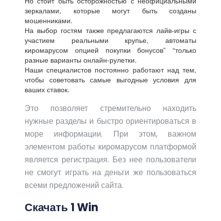
Но стоит быть осторожностью с неофициальными
зеркалами, которые могут быть созданы
мошенниками.
На выбор гостям также предлагаются лайв-игры с
участием реальными крупье, автоматы
киромарусом опцией покупки бонусов” “только
разные варианты онлайн-рулетки.
Наши специалистов постоянно работают над тем,
чтобы советовать самые выгодные условия для
ваших ставок.
Это позволяет стремительно находить
нужные разделы и быстро ориентироваться в
море информации. При этом, важном
элементом работы киромарусом платформой
является регистрация. Без нее пользователи
не смогут играть на деньги же пользоваться
всеми предложений сайта.
Скачать 1 Win