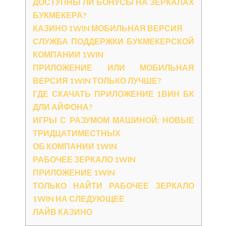
ДОСТУПНЫ ЛИ БОНУСЫ НА ЗЕРКАЛАХ
БУКМЕКЕРА?
КАЗИНО 1WIN МОБИЛЬНАЯ ВЕРСИЯ
СЛУЖБА ПОДДЕРЖКИ БУКМЕКЕРСКОЙ
КОМПАНИИ 1WIN
ПРИЛОЖЕНИЕ ИЛИ МОБИЛЬНАЯ
ВЕРСИЯ 1WIN ТОЛЬКО ЛУЧШЕ?
ГДЕ СКАЧАТЬ ПРИЛОЖЕНИЕ 1ВИН БК
ДЛИ АЙФОНА?
ИГРЫ С РАЗУМОМ МАШИНОЙ: НОВЫЕ
ТРИДЦАТИМЕСТНЫХ
ОБ КОМПАНИИ 1WIN
РАБОЧЕЕ ЗЕРКАЛО 1WIN
ПРИЛОЖЕНИЕ 1WIN
ТОЛЬКО НАЙТИ РАБОЧЕЕ ЗЕРКАЛО
1WIN НА СЛЕДУЮЩЕЕ
ЛАЙВ КАЗИНО