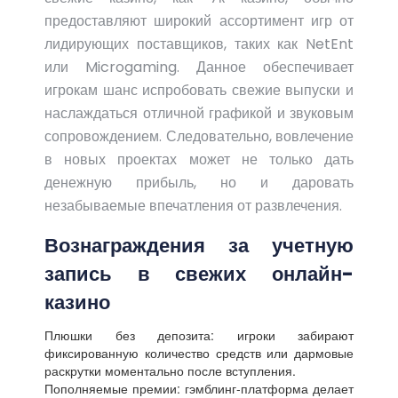
предоставляют широкий ассортимент игр от
лидирующих поставщиков, таких как NetEnt
или Microgaming. Данное обеспечивает
игрокам шанс испробовать свежие выпуски и
наслаждаться отличной графикой и звуковым
сопровождением. Следовательно, вовлечение
в новых проектах может не только дать
денежную прибыль, но и даровать
незабываемые впечатления от развлечения.
Вознаграждения за учетную
запись в свежих онлайн-
казино
Плюшки без депозита: игроки забирают
фиксированную количество средств или дармовые
раскрутки моментально после вступления.
Пополняемые премии: гэмблинг-платформа делает