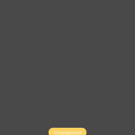
Uncategorized