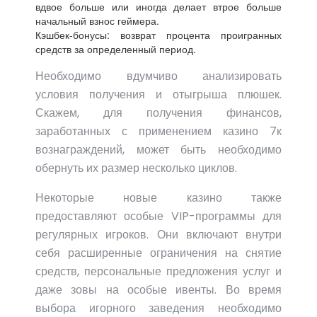
вдвое больше или иногда делает втрое больше
начальный взнос геймера.
Кэшбек-бонусы: возврат процента проигранных
средств за определенный период.
Необходимо вдумчиво анализировать
условия получения и отыгрыша плюшек.
Скажем, для получения финансов,
заработанных с применением казино 7к
вознаграждений, может быть необходимо
обернуть их размер несколько циклов.
Некоторые новые казино также
предоставляют особые VIP-программы для
регулярных игроков. Они включают внутри
себя расширенные ограничения на снятие
средств, персональные предложения услуг и
даже зовы на особые ивенты. Во время
выбора игорного заведения необходимо