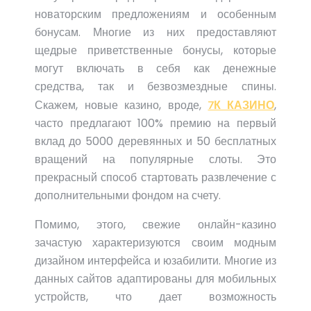
новаторским предложениям и особенным
бонусам. Многие из них предоставляют
щедрые приветственные бонусы, которые
могут включать в себя как денежные
средства, так и безвозмездные спины.
Скажем, новые казино, вроде,
,
7К КАЗИНО
часто предлагают 100% премию на первый
вклад до 5000 деревянных и 50 бесплатных
вращений на популярные слоты. Это
прекрасный способ стартовать развлечение с
дополнительными фондом на счету.
Помимо, этого, свежие онлайн-казино
зачастую характеризуются своим модным
дизайном интерфейса и юзабилити. Многие из
данных сайтов адаптированы для мобильных
устройств, что дает возможность