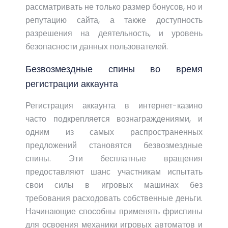
рассматривать не только размер бонусов, но и
репутацию сайта, а также доступность
разрешения на деятельность, и уровень
безопасности данных пользователей.
Безвозмездные спины во время
регистрации аккаунта
Регистрация аккаунта в интернет-казино
часто подкрепляется вознаграждениями, и
одним из самых распространенных
предложений становятся безвозмездные
спины. Эти бесплатные вращения
предоставляют шанс участникам испытать
свои силы в игровых машинах без
требования расходовать собственные деньги.
Начинающие способны применять фриспины
для освоения механики игровых автоматов и