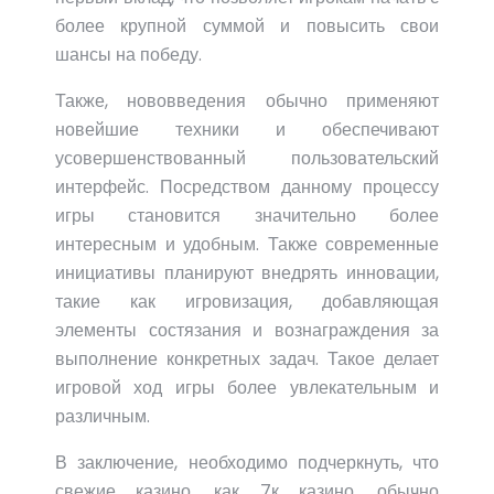
более крупной суммой и повысить свои
шансы на победу.
Также, нововведения обычно применяют
новейшие техники и обеспечивают
усовершенствованный пользовательский
интерфейс. Посредством данному процессу
игры становится значительно более
интересным и удобным. Также современные
инициативы планируют внедрять инновации,
такие как игровизация, добавляющая
элементы состязания и вознаграждения за
выполнение конкретных задач. Такое делает
игровой ход игры более увлекательным и
различным.
В заключение, необходимо подчеркнуть, что
свежие казино, как 7к казино, обычно