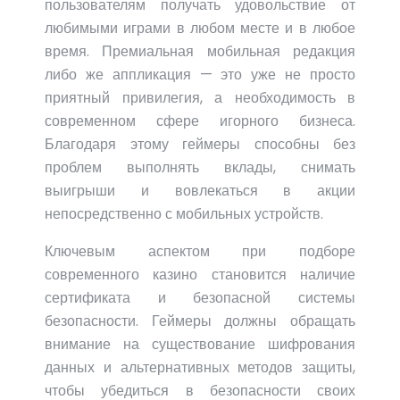
пользователям получать удовольствие от
любимыми играми в любом месте и в любое
время. Премиальная мобильная редакция
либо же аппликация — это уже не просто
приятный привилегия, а необходимость в
современном сфере игорного бизнеса.
Благодаря этому геймеры способны без
проблем выполнять вклады, снимать
выигрыши и вовлекаться в акции
непосредственно с мобильных устройств.
Ключевым аспектом при подборе
современного казино становится наличие
сертификата и безопасной системы
безопасности. Геймеры должны обращать
внимание на существование шифрования
данных и альтернативных методов защиты,
чтобы убедиться в безопасности своих