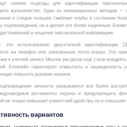
ищут свежие подходы для идентификации персональн
ежать жульничество. Один из инновационных методов — э
иков и следов пальцев, гэмблинг-клубы в состоянии более
ру подтверждения, но и делает его более надежным. Биом
удостоверений и хищения персональной информации.
 это использование двухэтапной идентификации (2
ется на телефон или электронную почту игрока. Это пр
ие к учетной записи. Многие ресурсов ещё стали внедрять
ей. Блокчейн гарантирует открытость и защищенность с
ающих повысить доверие игроков.
одтверждения личности оказываются все более востре
еждународные регламенты охраны и предупреждать фи
ий не только повышает клиентский удобство, но и повышае
ативность вариантов
екция, содержащая традиционные трёхцилиндровые игры и со