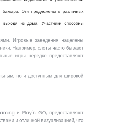
и баккара. Эти предложены в различных
е выходя из дома. Участники способны
иями. Игровые заведения нацелены
ники. Например, слоты часто бывают
льные игры нередко предоставляют
ельным, но и доступным для широкой
aming и Play'n GO, предоставляют
вами и отличной визуализацией, что