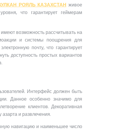
живое
ВУЛКАН РОЯЛЬ КАЗАХСТАН
уровня, что гарантирует геймерам
и имеют возможность рассчитывать на
моакции и системы поощрения для
лектронную почту, что гарантирует
нуть доступность простых вариантов
.
ьзователей. Интерфейс должен быть
ции. Данное особенно значимо для
летворение клиентов. Декоративная
 азарта и развлечения.
ивную навигацию и наименьшее число