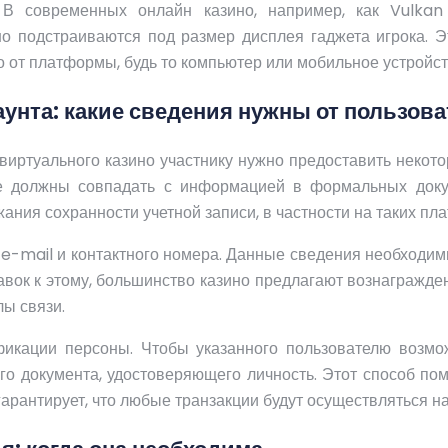
 В современных онлайн казино, например, как Vulkan 
о подстраиваются под размер дисплея гаджета игрока. 
 от платформы, будь то компьютер или мобильное устройст
аунта: какие сведения нужны от пользов
виртуального казино участнику нужно предоставить некото
е должны совпадать с информацией в формальных докум
ия сохранности учетной записи, в частности на таких пла
e-mail и контактного номера. Данные сведения необходим
вок к этому, большинство казино предлагают вознагражде
лы связи.
фикации персоны. Чтобы указанного пользователю возмо
го документа, удостоверяющего личность. Этот способ пом
арантирует, что любые транзакции будут осуществляться н