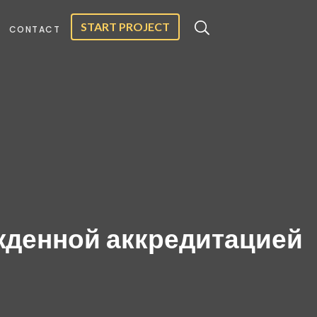
START PROJECT
CONTACT
жденной аккредитацией