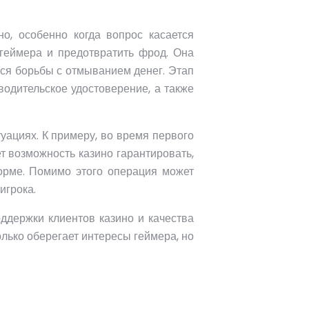
о, особенно когда вопрос касается
геймера и предотвратить фрод. Она
ся борьбы с отмыванием денег. Этап
водительское удостоверение, а также
ациях. К примеру, во время первого
т возможность казино гарантировать,
форме. Помимо этого операция может
игрока.
ддержки клиентов казино и качества
лько оберегает интересы геймера, но