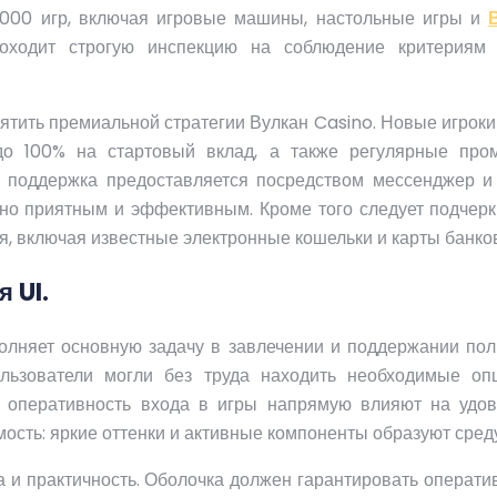
2000 игр, включая игровые машины, настольные игры и
оходит строгую инспекцию на соблюдение критериям 
ятить премиальной стратегии Вулкан Casino. Новые игрок
до 100% на стартовый вклад, а также регулярные про
 поддержка предоставляется посредством мессенджер и э
но приятным и эффективным. Кроме того следует подчерк
, включая известные электронные кошельки и карты банков
 UI.
олняет основную задачу в завлечении и поддержании пол
льзователи могли без труда находить необходимые оп
и оперативность входа в игры напрямую влияют на удов
мость: яркие оттенки и активные компоненты образуют среду
а и практичность. Оболочка должен гарантировать операт