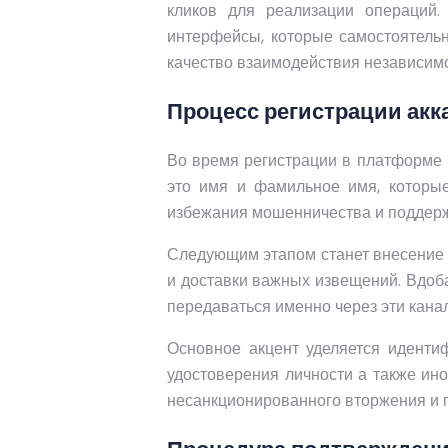
кликов для реализации операций.
интерфейсы, которые самостоятельн
качество взаимодействия независимо
Процесс регистрации акк
Во время регистрации в платформе 
это имя и фамильное имя, которы
избежания мошенничества и поддержан
Следующим этапом станет внесение 
и доставки важных извещений. Вдоба
передаваться именно через эти кана
Основное акцент уделяется иденти
удостоверения личности а также ино
несанкционированного вторжения и г