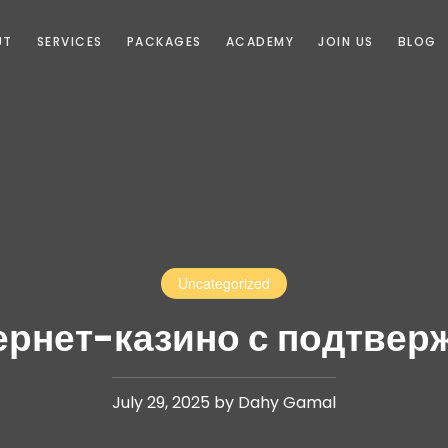
UT
SERVICES
PACKAGES
ACADEMY
JOIN US
BLOG
Uncategorized
ернет-казино с подтвер
July 29, 2025 by Dahy Gamal