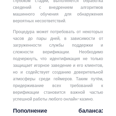
глубоком стадии, выполняется обработка
сведений с внедрением алгоритмов
машинного обучения для обнаружения
вероятных несоответствий.
Процедура может потребовать от некоторых
часов до пары дней, в зависимости от
загруженности службы поддержки и
сложности верификации. Необходимо
подчеркнуть, что идентификация не только
защищает игорное заведение и его клиентов,
но и содействует созданию доверительной
атмосферы среди геймеров. Таким путём,
придерживание всех требований к
верификации становится важной частью
успешной работы любого онлайн-казино.
Пополнение баланса: