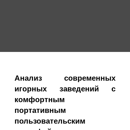
Анализ современных
игорных заведений с
комфортным
портативным
пользовательским