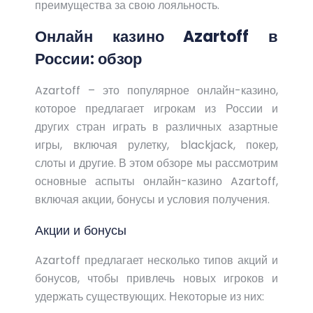
преимущества за свою лояльность.
Онлайн казино Azartoff в
России: обзор
Azartoff – это популярное онлайн-казино,
которое предлагает игрокам из России и
других стран играть в различных азартные
игры, включая рулетку, blackjack, покер,
слоты и другие. В этом обзоре мы рассмотрим
основные аспыты онлайн-казино Azartoff,
включая акции, бонусы и условия получения.
Акции и бонусы
Azartoff предлагает несколько типов акций и
бонусов, чтобы привлечь новых игроков и
удержать существующих. Некоторые из них: