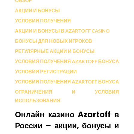
ОБЗОР
АКЦИИ И БОНУСЫ
УСЛОВИЯ ПОЛУЧЕНИЯ
АКЦИИ И БОНУСЫ В AZARTOFF CASINO
БОНУСЫ ДЛЯ НОВЫХ ИГРОКОВ
РЕГУЛЯРНЫЕ АКЦИИ И БОНУСЫ
УСЛОВИЯ ПОЛУЧЕНИЯ AZARTOFF БОНУСА
УСЛОВИЯ РЕГИСТРАЦИИ
УСЛОВИЯ ПОЛУЧЕНИЯ AZARTOFF БОНУСА
ОГРАНИЧЕНИЯ И УСЛОВИЯ
ИСПОЛЬЗОВАНИЯ
Онлайн казино Azartoff в
России – акции, бонусы и