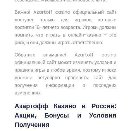
Важно! Azartoff casino официальный сайт
доступен только для игроков, которые
достигли 18-летнего возраста. Игроки должны
помнить, что играть в онлайн-казино – это
риск, и они должны играть ответственно.
Обратите внимание! Azartoff casino
официальный сайт может изменять условия и
правила игры в любое время, поэтому игроки
должны регулярно проверять сайт для
получения информации о последних
изменениях.
Азартофф Казино в России:
Акции, Бонусы и Условия
Получения