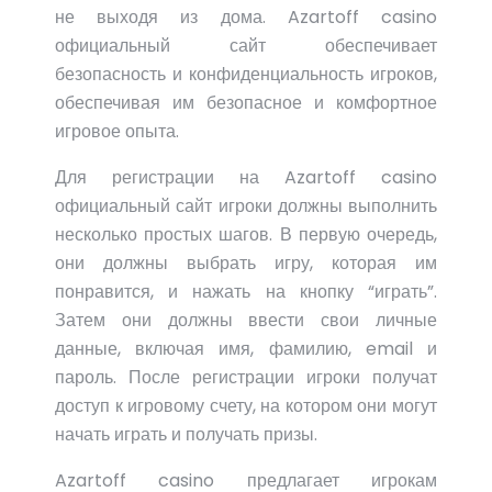
не выходя из дома. Azartoff casino
официальный сайт обеспечивает
безопасность и конфиденциальность игроков,
обеспечивая им безопасное и комфортное
игровое опыта.
Для регистрации на Azartoff casino
официальный сайт игроки должны выполнить
несколько простых шагов. В первую очередь,
они должны выбрать игру, которая им
понравится, и нажать на кнопку “играть”.
Затем они должны ввести свои личные
данные, включая имя, фамилию, email и
пароль. После регистрации игроки получат
доступ к игровому счету, на котором они могут
начать играть и получать призы.
Azartoff casino предлагает игрокам