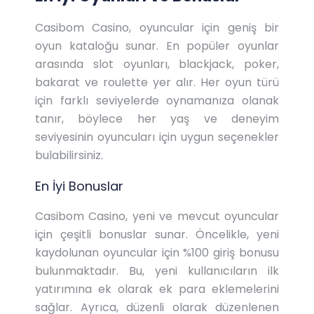
Casibom Casino, oyuncular için geniş bir
oyun kataloğu sunar. En popüler oyunlar
arasında slot oyunları, blackjack, poker,
bakarat ve roulette yer alır. Her oyun türü
için farklı seviyelerde oynamanıza olanak
tanır, böylece her yaş ve deneyim
seviyesinin oyuncuları için uygun seçenekler
bulabilirsiniz.
En İyi Bonuslar
Casibom Casino, yeni ve mevcut oyuncular
için çeşitli bonuslar sunar. Öncelikle, yeni
kaydolunan oyuncular için %100 giriş bonusu
bulunmaktadır. Bu, yeni kullanıcıların ilk
yatırımına ek olarak ek para eklemelerini
sağlar. Ayrıca, düzenli olarak düzenlenen