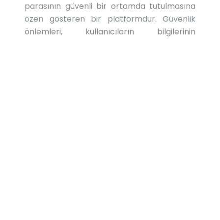
parasının güvenli bir ortamda tutulmasına
özen gösteren bir platformdur. Güvenlik
önlemleri, kullanıcıların bilgilerinin
korunmasına ve hesaplarının güvenliğini
sağlamak için çeşitli yöntemlerle
uygulanmaktadır.
Casibom güncel giriş sayesinde kullanıcılar,
güvenli bir ortamda oynayabilecekler ve
bilgilerini koruyabilecekler. Casibom,
kullanıcıların bilgilerinin güvenli bir şekilde
saklanmasını sağlamak için SSL şifreleme
teknolojisi kullanır. Bu, kullanıcıların
verilerinin internet trafiği sırasında
izlenmesini veya kötü niyetli kişiler
tarafından okunmasını önler.
Güvenlik Önlemleri