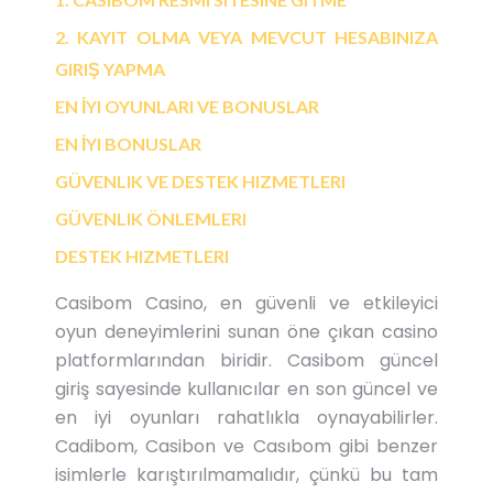
2. KAYIT OLMA VEYA MEVCUT HESABINIZA
GIRIŞ YAPMA
EN İYI OYUNLARI VE BONUSLAR
EN İYI BONUSLAR
GÜVENLIK VE DESTEK HIZMETLERI
GÜVENLIK ÖNLEMLERI
DESTEK HIZMETLERI
Casibom Casino, en güvenli ve etkileyici
oyun deneyimlerini sunan öne çıkan casino
platformlarından biridir. Casibom güncel
giriş sayesinde kullanıcılar en son güncel ve
en iyi oyunları rahatlıkla oynayabilirler.
Cadibom, Casibon ve Casıbom gibi benzer
isimlerle karıştırılmamalıdır, çünkü bu tam