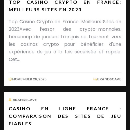
TOP CASINO CRYPTO EN FRANCE:
MEILLEURS SITES EN 2023
Top Casino Crypto en France: Meilleurs Sites en
2023Avec l’essor des crypto-monnaies,
beaucoup de joueurs français se tournent vers
les casinos crypto pour bénéficier d'une
expérience de jeu à la fois sécurisée et rapide.
Cet...
NOVEMBER 28, 2025
BRANDSCAVE
CASINO EN LIGNE FR
BRANDSCAVE
CASINO EN LIGNE FRANCE :
COMPARAISON DES SITES DE JEU
FIABLES