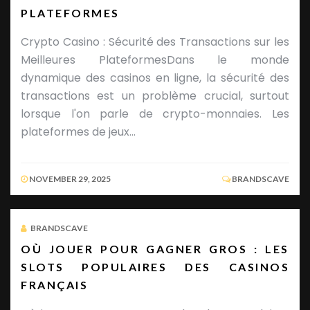
PLATEFORMES
Crypto Casino : Sécurité des Transactions sur les
Meilleures PlateformesDans le monde
dynamique des casinos en ligne, la sécurité des
transactions est un problème crucial, surtout
lorsque l'on parle de crypto-monnaies. Les
plateformes de jeux...
NOVEMBER 29, 2025
BRANDSCAVE
CASINO EN LIGNE FR
BRANDSCAVE
OÙ JOUER POUR GAGNER GROS : LES
SLOTS POPULAIRES DES CASINOS
FRANÇAIS