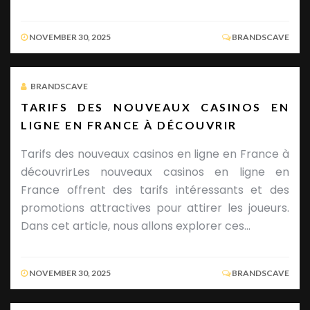
NOVEMBER 30, 2025
BRANDSCAVE
CASINO EN LIGNE FR
BRANDSCAVE
TARIFS DES NOUVEAUX CASINOS EN
LIGNE EN FRANCE À DÉCOUVRIR
Tarifs des nouveaux casinos en ligne en France à
découvrirLes nouveaux casinos en ligne en
France offrent des tarifs intéressants et des
promotions attractives pour attirer les joueurs.
Dans cet article, nous allons explorer ces...
NOVEMBER 30, 2025
BRANDSCAVE
CASINO EN LIGNE FR