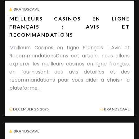
BRANDSCAVE
MEILLEURS CASINOS EN LIGNE
FRANÇAIS : AVIS ET
RECOMMANDATIONS
Meilleurs Casinos en Ligne Français : Avis et
RecommandationsDans cet article, nous allons
explorer les meilleurs casinos en ligne français,
en fournissant des avis détaillés et des
recommandations pour vous aider à choisir la
plateforme...
DECEMBER 26, 2025
BRANDSCAVE
CASINO EN LIGNE FR
BRANDSCAVE