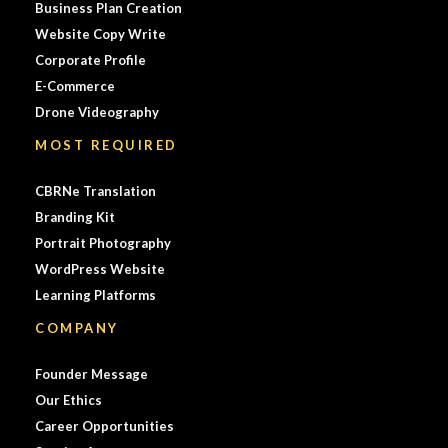
Business Plan Creation
Website Copy Write
Corporate Profile
E-Commerce
Drone Videography
MOST REQUIRED
CBRNe Translation
Branding Kit
Portrait Photography
WordPress Website
Learning Platforms
COMPANY
Founder Message
Our Ethics
Career Opportunities