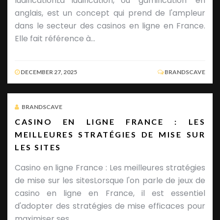
ludificationLa ludification, ou "gamification" en
anglais, est un concept qui prend de l'ampleur
dans le secteur des casinos en ligne en France.
Elle fait référence à...
DECEMBER 27, 2025
BRANDSCAVE
CASINO EN LIGNE FR
BRANDSCAVE
CASINO EN LIGNE FRANCE : LES
MEILLEURES STRATÉGIES DE MISE SUR
LES SITES
Casino en ligne France : Les meilleures stratégies
de mise sur les sitesLorsque l'on parle de jeux de
casino en ligne en France, il est essentiel
d'adopter des stratégies de mise efficaces pour
maximiser ses...