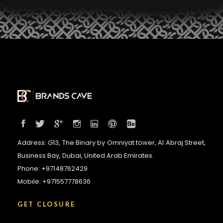
Address: G13, The Binary by Omniyat tower, Al Abraj Street,
Business Bay, Dubai, United Arab Emirates.
Phone: +‎97148762429
Mobile: +971557778636
GET CLOSURE