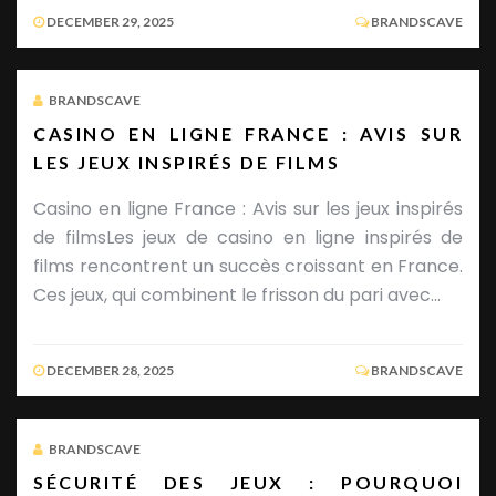
DECEMBER 29, 2025
BRANDSCAVE
CASINO EN LIGNE FR
BRANDSCAVE
CASINO EN LIGNE FRANCE : AVIS SUR
LES JEUX INSPIRÉS DE FILMS
Casino en ligne France : Avis sur les jeux inspirés
de filmsLes jeux de casino en ligne inspirés de
films rencontrent un succès croissant en France.
Ces jeux, qui combinent le frisson du pari avec...
DECEMBER 28, 2025
BRANDSCAVE
CASINO EN LIGNE FR
BRANDSCAVE
SÉCURITÉ DES JEUX : POURQUOI