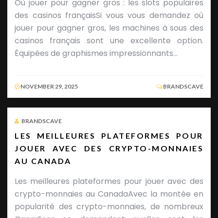
Où jouer pour gagner gros : les slots populaires
des casinos françaisSi vous vous demandez où
jouer pour gagner gros, les machines à sous des
casinos français sont une excellente option.
Équipées de graphismes impressionnants...
NOVEMBER 29, 2025
BRANDSCAVE
CASINO EN LIGNE FR
BRANDSCAVE
LES MEILLEURES PLATEFORMES POUR
JOUER AVEC DES CRYPTO-MONNAIES
AU CANADA
Les meilleures plateformes pour jouer avec des
crypto-monnaies au CanadaAvec la montée en
popularité des crypto-monnaies, de nombreux