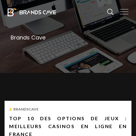
Brands Cave
CASINO EN LIGNE FR
BRANDSCAVE
TOP 10 DES OPTIONS DE JEUX :
MEILLEURS CASINOS EN LIGNE EN
FRANCE