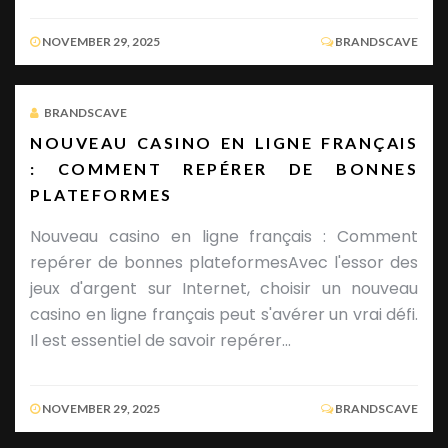
NOVEMBER 29, 2025
BRANDSCAVE
CASINO EN LIGNE FR
BRANDSCAVE
NOUVEAU CASINO EN LIGNE FRANÇAIS
: COMMENT REPÉRER DE BONNES
PLATEFORMES
Nouveau casino en ligne français : Comment
repérer de bonnes plateformesAvec l'essor des
jeux d'argent sur Internet, choisir un nouveau
casino en ligne français peut s'avérer un vrai défi.
Il est essentiel de savoir repérer...
NOVEMBER 29, 2025
BRANDSCAVE
CASINO EN LIGNE FR