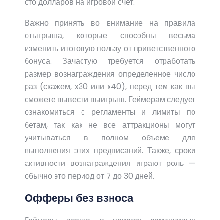
сто долларов на игровой счет.
Важно принять во внимание на правила
отыгрыша, которые способны весьма
изменить итоговую пользу от приветственного
бонуса. Зачастую требуется отработать
размер вознаграждения определенное число
раз (скажем, x30 или x40), перед тем как вы
сможете вывести выигрыш. Геймерам следует
ознакомиться с регламенты и лимиты по
бетам, так как не все аттракционы могут
учитываться в полном объеме для
выполнения этих предписаний. Также, сроки
активности вознаграждения играют роль —
обычно это период от 7 до 30 дней.
Офферы без взноса