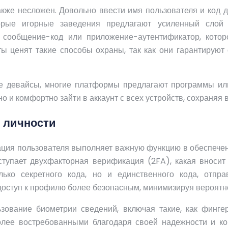
акже несложен. Довольно ввести имя пользователя и код 
торые игорные заведения предлагают усиленный слой 
 сообщение-код или приложение-аутентификатор, котор
нты ценят такие способы охраны, так как они гарантирую
е девайсы, многие платформы предлагают программы ил
 и комфортно зайти в аккаунт с всех устройств, сохраняя 
 личности
ация пользователя выполняет важную функцию в обеспече
тупает двухфакторная верификация (2FA), какая вносит 
лько секретного кода, но и единственного кода, отпра
доступ к профилю более безопасным, минимизируя вероятн
ование биометрии сведений, включая такие, как финге
олее востребованными благодаря своей надежности и ко