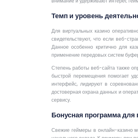
внимание и удерживают интерес гей
Темп и уровень деятельн
Для виртуальных казино оперативн
свидетельствуют, что если веб-стра
Данное особенно критично для каз
применение передовых систем буфери
Степень работы веб-сайта также опр
быстрой перемещения помогает удо
интерфейс, лидируют в соревновани
достоверная охрана данных и операт
сервису.
Бонусная программа для 
Свежие геймеры в онлайн-казино м