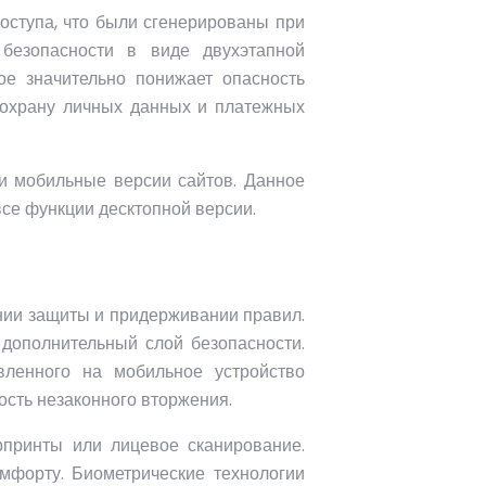
доступа, что были сгенерированы при
безопасности в виде двухэтапной
ое значительно понижает опасность
т охрану личных данных и платежных
и мобильные версии сайтов. Данное
все функции десктопной версии.
нии защиты и придерживании правил.
дополнительный слой безопасности.
вленного на мобильное устройство
ость незаконного вторжения.
рпринты или лицевое сканирование.
мфорту. Биометрические технологии