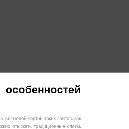
особенностей
 Ключевой чертой таких сайтов, как
можно отыскать традиционные слоты,