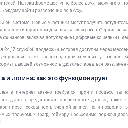
ателей. На платформе доступно более двух тысяч игр от то
 каждому найти развлечение по вкусу.
ьной системе. Новые участники могут получить вступител
редложения и фриспины для лояльных игроков. Сервис эльд
а финансов, включая популярные цифровые кошельки и де
я 24/7 службой поддержки, которая доступна через мессе
гулирование всех запросов, происходящих у юзеров. 
ормы, дающей возможность удовольствоваться развлечения
а и логина: как это функционирует
плея в интернет-казино требуется пройти процесс запи
Игрок должен предоставить обновленные данные, такие к
гарантирует сохранность учетной записи, но и позволяет 
димых требуемых граф, геймеру необходимо верифицирова
.