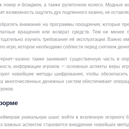
к покер и блэкджек, а также рулеточное колесо. Модные 
ает возможность ощутить дух подлинного казино, не оставл
о обратить внимание на программы поощрения, которые пре
латные вращения или возврат средств. Тем не менее п
тщательно изучить требования её эксплуатации. Важно им
о игре, которое необходимо соблюсти перед снятием денег
нтернет-казино также занимают существенную часть в оп
ность информации игроков — основные аспекты веры игр
льзуют новейшие методы шифрования, чтобы обезопасить
жка многочисленных денежных систем обеспечивает операц
роков.
форме
геймерам уникальную шанс войти в вселенную игорного б
из важных аспектов становится внедрение новейших метод