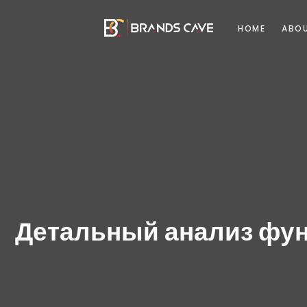
HOME
ABO
Детальный анализ фун