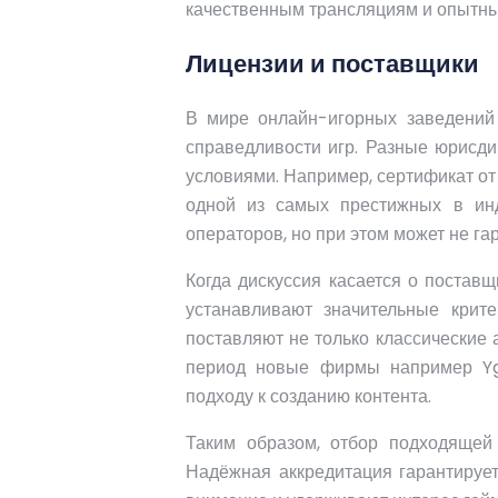
качественным трансляциям и опытным
Лицензии и поставщики
В мире онлайн-игорных заведений 
справедливости игр. Разные юрисди
условиями. Например, сертификат от
одной из самых престижных в инд
операторов, но при этом может не га
Когда дискуссия касается о постав
устанавливают значительные крит
поставляют не только классические 
период новые фирмы например Ygg
подходу к созданию контента.
Таким образом, отбор подходящей 
Надёжная аккредитация гарантирует