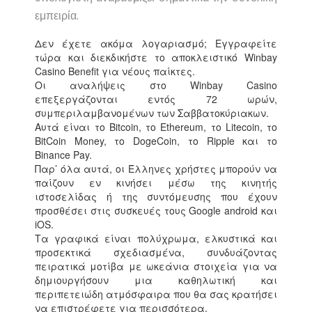
εμπειρία.
Δεν έχετε ακόμα λογαριασμό; Εγγραφείτε
τώρα και διεκδικήστε το αποκλειστικό Winbay
Casino Benefit για νέους παίκτες.
Οι αναλήψεις στο Winbay Casino
επεξεργάζονται εντός 72 ωρών,
συμπεριλαμβανομένων των Σαββατοκύριακων.
Αυτά είναι το Bitcoin, το Ethereum, το Litecoin, το
BitCoin Money, το DogeCoin, το Ripple και το
Binance Pay.
Παρ’ όλα αυτά, οι Έλληνες χρήστες μπορούν να
παίζουν εν κινήσει μέσω της κινητής
ιστοσελίδας ή της συντόμευσης που έχουν
προσθέσει στις συσκευές τους Google android και
iOS.
Τα γραφικά είναι πολύχρωμα, ελκυστικά και
προσεκτικά σχεδιασμένα, συνδυάζοντας
πειρατικά μοτίβα με ωκεάνια στοιχεία για να
δημιουργήσουν μια καθηλωτική και
περιπετειώδη ατμόσφαιρα που θα σας κρατήσει
να επιστρέφετε για περισσότερα.