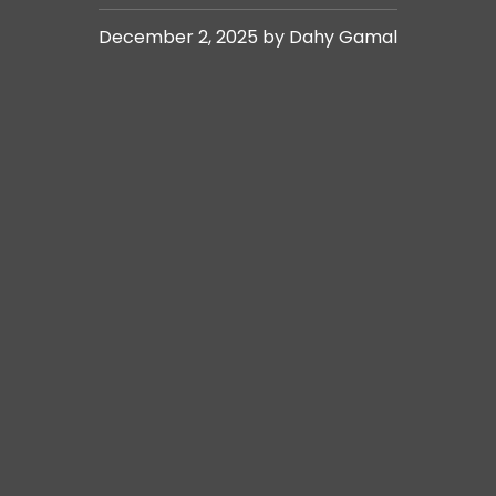
December 2, 2025 by Dahy Gamal