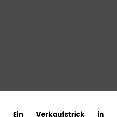
Ein Verkaufstrick in