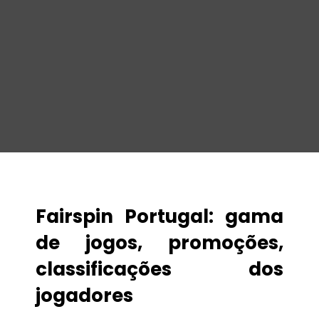
Fairspin Portugal: gama
de jogos, promoções,
classificações dos
jogadores