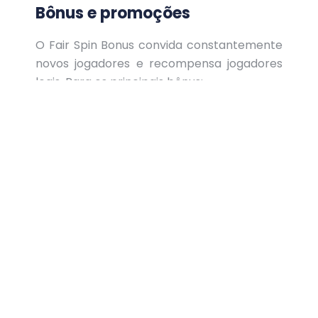
Bônus e promoções
O Fair Spin Bonus convida constantemente
novos jogadores e recompensa jogadores
leais. Para os principais bônus:
Pacote para iniciantes para primeiras recargas
Cashback toda semana
Torneios diários e sorteios com grandes ganhos
Sua própria criptomoeda que pode ser ganha por
atividades no site e trocada por bônus reais ou
retirada
Funciona também o Programa para
usuários VIP, que oferece privilégios
especiais: atendente individual, saque
instantâneo de dinheiro e brindes especiais.
Dicas para iniciantes