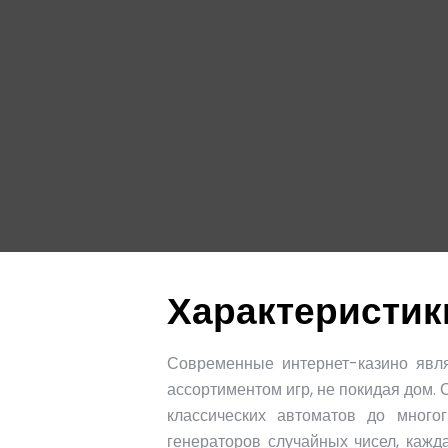
Характеристик
Современные интернет-казино явля
ассортиментом игр, не покидая дом
классических автоматов до много
генераторов случайных чисел, кажд