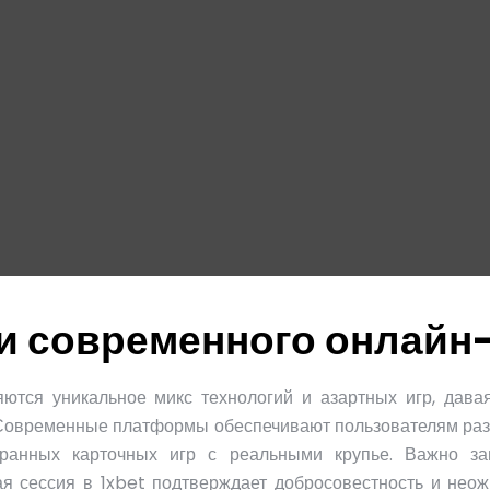
и современного онлайн
ются уникальное микс технологий и азартных игр, дава
. Современные платформы обеспечивают пользователям раз
гранных карточных игр с реальными крупье. Важно за
ая сессия в 1xbet подтверждает добросовестность и неожи