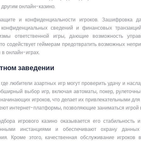
 другим онлайн-казино.
 защите и конфиденциальности игроков. Зашифровка 
 конфиденциальных сведений и финансовых транзакций.
низмы ответственной игры, дающие возможность управ
то содействует геймерам предотвратить возможных непри
 в онлайн-играх.
ртном заведении
где любители азартных игр могут проверить удачу и насл
обширный выбор игр, включая автоматы, покер, рулеточны
ачинающих игроков, что делает их привлекательными для 
ют интернет-платформы, позволяющие заниматься игрой в 
дбора игрового казино оказывается его стабильность и
анными инстанциями и обеспечивают охрану данных 
ия. Кроме этого, качественная обслуживание игроков 