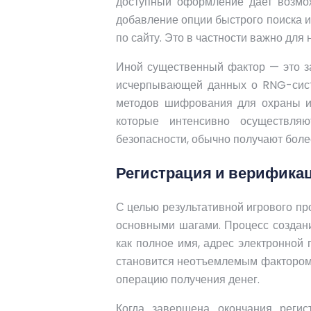
доступный оформление дает возмож
добавление опции быстрого поиска и
по сайту. Это в частности важно для
Иной существенный фактор — это за
исчерпывающей данных о RNG-систе
методов шифрования для охраны и
которые интенсивно осуществляю
безопасности, обычно получают боле
Регистрация и верификац
С целью результативной игрового п
основными шагами. Процесс создани
как полное имя, адрес электронной
становится неотъемлемым фактором. 
операцию получения денег.
Когда завершена окончания регис