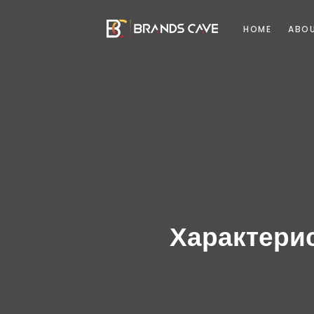
HOME
ABO
Характери