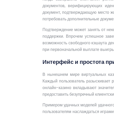
документов, верифицирующих иден
документ, подтверждающую место жит
потребовать дополнительные докуме
Подтверждение может занять от неко
поддержки. Впрочем успешное заве
возможность свободного кэшаута ден
при первоначальной выплате выигр
Интерфейс и простота п
В нынешнем мире виртуальных каз
Каждый пользователь разыскивает р
онлайн-казино вкладывают значите
предоставить безупречный клиентский
Примером удачных моделей удачного
пользователям наслаждаться играми