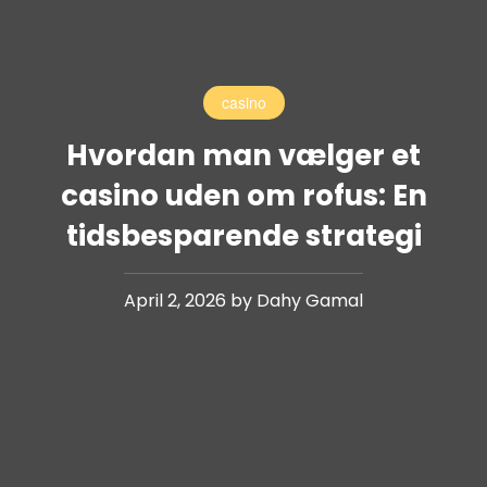
casino
Hvordan man vælger et
casino uden om rofus: En
tidsbesparende strategi
April 2, 2026 by Dahy Gamal