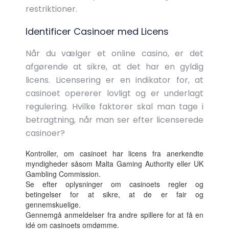
restriktioner.
Identificer Casinoer med Licens
Når du vælger et online casino, er det
afgørende at sikre, at det har en gyldig
licens. Licensering er en indikator for, at
casinoet opererer lovligt og er underlagt
regulering. Hvilke faktorer skal man tage i
betragtning, når man ser efter licenserede
casinoer?
Kontroller, om casinoet har licens fra anerkendte
myndigheder såsom Malta Gaming Authority eller UK
Gambling Commission.
Se efter oplysninger om casinoets regler og
betingelser for at sikre, at de er fair og
gennemskuelige.
Gennemgå anmeldelser fra andre spillere for at få en
idé om casinoets omdømme.