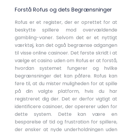
Forstå Rofus og dets Begrænsninger
Rofus er et register, der er oprettet for at
beskytte spillere mod overvældende
gambling-vaner. Selvom det er et nyttigt
værktøj, kan det også begrænse adgangen
til visse online casinoer. Det første skridt i at
vælge et casino uden om Rofus er at forstå,
hvordan systemet fungerer og hvilke
begrænsninger det kan påføre. Rofus kan
føre til, at du mister muligheden for at spille
på din valgte platform, hvis du har
registreret dig der. Det er derfor vigtigt at
identificere casinoer, der opererer uden for
dette system. Dette kan være en
besparelse af tid og frustration for spillere,
der ønsker at nyde underholdningen uden