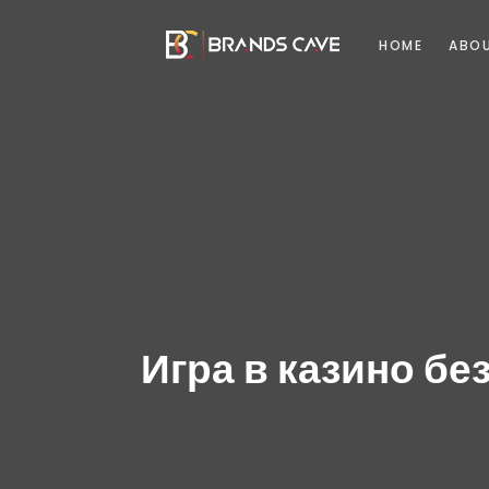
HOME
ABO
Игра в казино бе