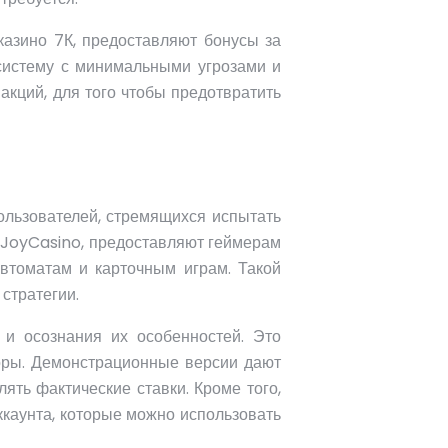
 казино 7К, предоставляют бонусы за
 систему с минимальными угрозами и
кций, для того чтобы предотвратить
ользователей, стремящихся испытать
и JoyCasino, предоставляют геймерам
втоматам и карточным играм. Такой
стратегии.
и осознания их особенностей. Это
торы. Демонстрационные версии дают
ть фактические ставки. Кроме того,
каунта, которые можно использовать