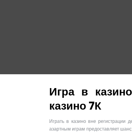
Игра в казин
казино 7К
Играть в казино вне регистрации д
азартным играм предоставляет шанс 