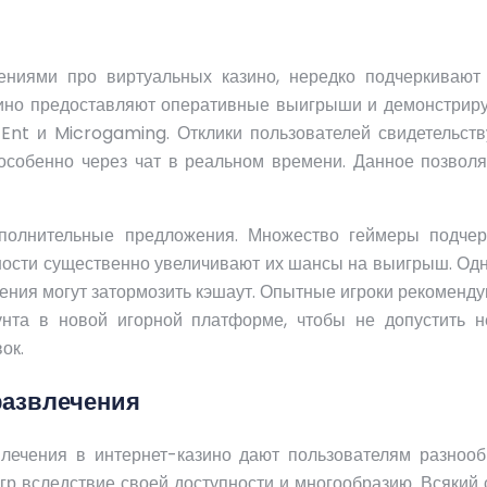
ениями про виртуальных казино, нередко подчеркивают 
ино предоставляют оперативные выигрыши и демонстриру
tEnt и Microgaming. Отклики пользователей свидетельст
особенно через чат в реальном времени. Данное позволя
полнительные предложения. Множество геймеры подчерк
ости существенно увеличивают их шансы на выигрыш. Одн
ения могут затормозить кэшаут. Опытные игроки рекоменд
унта в новой игорной платформе, чтобы не допустить 
ок.
развлечения
ечения в интернет-казино дают пользователям разнооб
гр вследствие своей доступности и многообразию. Всякий 