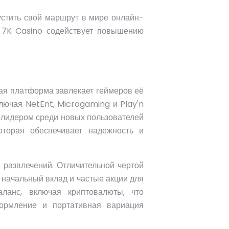
стить свой маршрут в мире онлайн-
и 7K Casino содействует повышению
ая платформа завлекает геймеров её
лючая NetEnt, Microgaming и Play'n
 лидером среди новых пользователей
торая обеспечивает надежность и
 развлечений. Отличительной чертой
 начальный вклад и частые акции для
ланс, включая криптовалюты, что
формление и портативная вариация