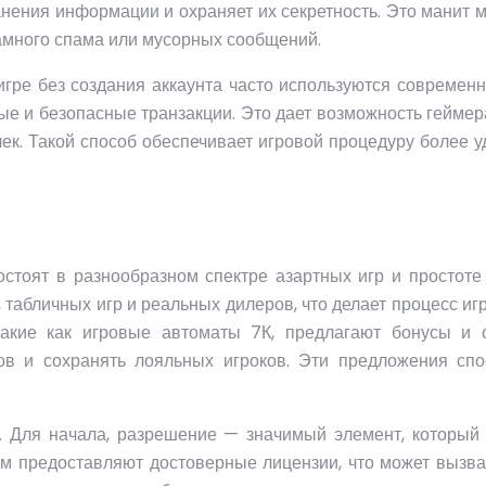
нения информации и охраняет их секретность. Это манит м
амного спама или мусорных сообщений.
игре без создания аккаунта часто используются современн
ые и безопасные транзакции. Это дает возможность гейме
очек. Такой способ обеспечивает игровой процедуру более
стоят в разнообразном спектре азартных игр и простот
, табличных игр и реальных дилеров, что делает процесс 
такие как игровые автоматы 7К, предлагают бонусы и 
ов и сохранять лояльных игроков. Эти предложения сп
. Для начала, разрешение — значимый элемент, который 
ом предоставляют достоверные лицензии, что может вызва