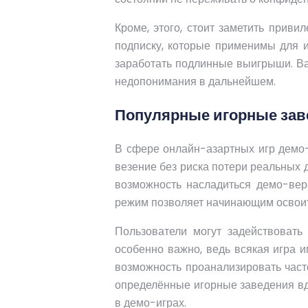
Кроме, этого, стоит заметить приви
подписку, которые применимы для и
заработать подлинные выигрыши. Ва
недопонимания в дальнейшем.
Популярные игорные зав
В сфере онлайн-азартных игр демо-
везение без риска потери реальных 
возможность насладиться демо-вер
режим позволяет начинающим освоить
Пользователи могут задействоват
особенно важно, ведь всякая игра 
возможность проанализировать част
определённые игорные заведения вд
в демо-играх.