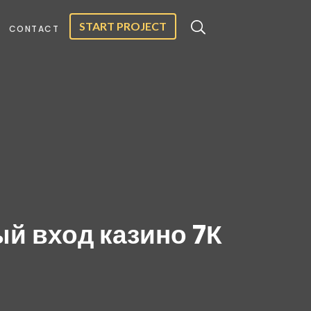
START PROJECT
CONTACT
ый вход казино 7К