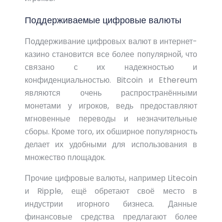
Поддерживаемые цифровые валюты
Поддерживание цифровых валют в интернет-
казино становится все более популярной, что
связано с их надежностью и
конфиденциальностью. Bitcoin и Ethereum
являются очень распространёнными
монетами у игроков, ведь предоставляют
мгновенные переводы и незначительные
сборы. Кроме того, их обширное популярность
делает их удобными для использования в
множество площадок.
Прочие цифровые валюты, например Litecoin
и Ripple, ещё обретают своё место в
индустрии игорного бизнеса. Данные
финансовые средства предлагают более