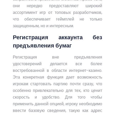
они нередко предоставляют широкий
ассортимент игр от топовых разработчиков,
что обеспечивает геймплей не только
защищенным, но и интересным.
Регистрация аккаунта без
предъявления бумаг
Регистрация вне предъявления
удостоверений делается все более
востребованной в области интернет-казино.
Эта конкретная функция дает возможность
игрокам стартовать партию почти сразу, что
особенно привлекательно для тех, кто ценит
скорость и удобство. Для того чтобы
применить данной опцией, игроку необходимо
ввести базовую сведения, такую как адрес