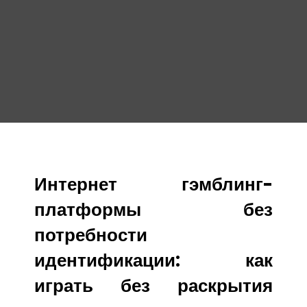
Интернет гэмблинг-
платформы без
потребности
идентификации: как
играть без раскрытия