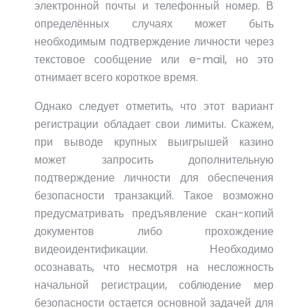
электронной почты и телефонный номер. В
определённых случаях может быть
необходимым подтверждение личности через
текстовое сообщение или e-mail, но это
отнимает всего короткое время.
Однако следует отметить, что этот вариант
регистрации обладает свои лимиты. Скажем,
при выводе крупных выигрышей казино
может запросить дополнительную
подтверждение личности для обеспечения
безопасности транзакций. Такое возможно
предусматривать предъявление скан-копий
документов либо прохождение
видеоидентификации. Необходимо
осознавать, что несмотря на несложность
начальной регистрации, соблюдение мер
безопасности остается основной задачей для