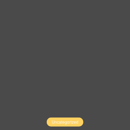
Uncategorized