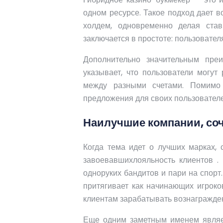
одном ресурсе. Такое подход дает в
холдем, одновременно делая ста
заключается в простоте: пользовател
Дополнительно значительным пре
указывает, что пользователи могут
между разными счетами. Помимо 
предложения для своих пользователе
Наилучшие компании, со
Когда тема идет о лучших марках,
завоевавшихлояльность клиентов .
одноруких бандитов и пари на спор
притягивает как начинающих игроко
клиентам зарабатывать вознагражден
Еще одним заметным именем являе