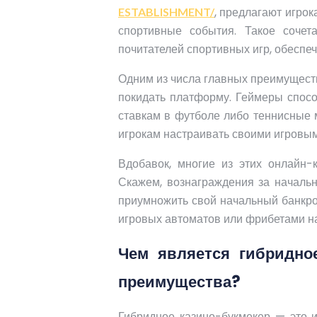
, предлагают игро
ESTABLISHMENT/
спортивные события. Такое сочета
почитателей спортивных игр, обеспе
Одним из числа главных преимущест
покидать платформу. Геймеры способ
ставкам в футболе либо теннисные 
игрокам настраивать своими игровы
Вдобавок, многие из этих онлайн-
Скажем, вознаграждения за начальн
приумножить свой начальный банкро
игровых автоматов или фрибетами на
Чем является гибридно
преимущества?
Гибридное казино-букмекер — это и