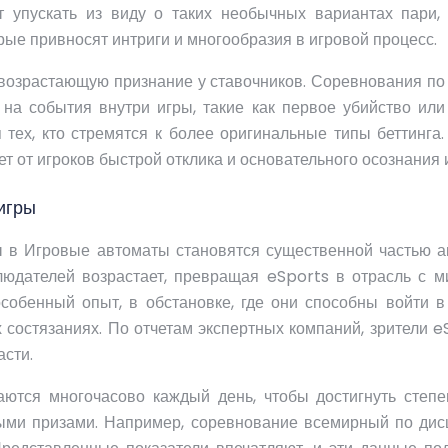
т упускать из виду о таких необычных вариантах пари, 
рые привносят интриги и многообразия в игровой процесс.
т возрастающую признание у ставочников. Соревнования по
на события внутри игры, такие как первое убийство ил
 тех, кто стремятся к более оригинальные типы беттинга.
т от игроков быстрой отклика и основательного осознания 
игры
ы в Игровые автоматы становятся существенной частью а
блюдателей возрастает, превращая eSports в отрасль с
собенный опыт, в обстановке, где они способны войти в
 состязаниях. По отчетам экспертных компаний, зрители 
асти.
тся многочасово каждый день, чтобы достигнуть степе
ми призами. Например, соревнование всемирный по дисц