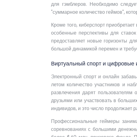
для гэмблеров. Необходимо следуе
"суммарное количество геймов", кото
Кроме того, киберспорт приобретае
особенные перспективы для ставок 
предоставляет новые горизонты для
большой динамикой перемен и требуе
Виртуальный спорт и цифровые 
Электронный спорт и онлайн забав
летом количество участников и на
развлечения дарят пользователям о
друзьями или участвовать в больших
индивидов, и это число продолжает р
Профессиональные геймеры занимаю
соревнованиях с большими денежны