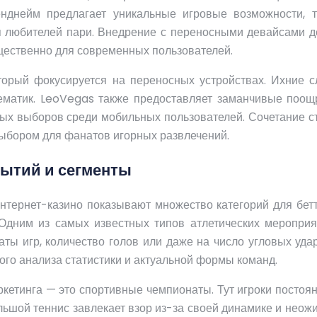
енднейм предлагает уникальные игровые возможности, т
я любителей пари. Внедрение с переносными девайсами д
ущественно для современных пользователей.
торый фокусируется на переносных устройствах. Ихние 
ематик. LeoVegas также предоставляет заманчивые поощр
ых выборов среди мобильных пользователей. Сочетание ст
ыбором для фанатов игорных развлечений.
ытий и сегменты
тернет-казино показывают множество категорий для бетт
 Одним из самых известных типов атлетических меропри
аты игр, количество голов или даже на число угловых удар
ого анализа статистики и актуальной формы команд.
етинга — это спортивные чемпионаты. Тут игроки постоян
ольшой теннис завлекает взор из-за своей динамике и неож