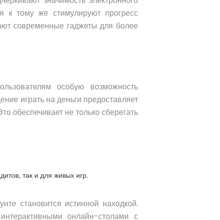
дчеркивают значимость электронного
я к тому же стимулируют прогресс
кают современные гаджеты для более
ользователям особую возможность
ение играть на деньги предоставляет
то обеспечивает не только сберегать
итов, так и для живых игр.
унте становится истинной находкой.
интерактивными онлайн-столами с