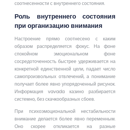
соотнесенности с внутреннего состояния.
Роль внутреннего состояния
при организацию внимания
Настроение прямо соотнесено с каким
образом распределяется фокус. На фоне
спокойном эмоциональном фоне
сосредоточенность быстрее удерживается на
конкретной единственной цели, падает число
самопроизвольных отвлечений, а понимание
получает более явно упорядоченный рисунок.
Информация vavada казино разбирается
системно, без скачкообразных сбоев.
При психоэмоциональной нестабильности
внимание делается более явно переменным.
Оно скорее откликается на разные