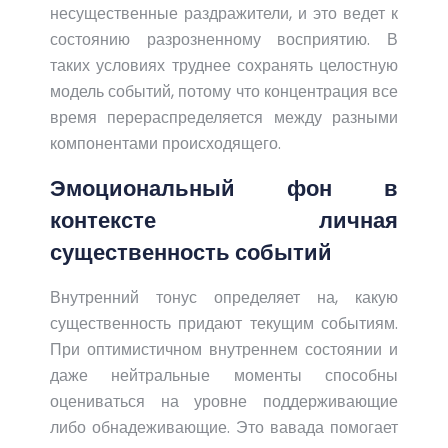
несущественные раздражители, и это ведет к
состоянию разрозненному восприятию. В
таких условиях труднее сохранять целостную
модель событий, потому что концентрация все
время перераспределяется между разными
компонентами происходящего.
Эмоциональный фон в
контексте личная
существенность событий
Внутренний тонус определяет на, какую
существенность придают текущим событиям.
При оптимистичном внутреннем состоянии и
даже нейтральные моменты способны
оцениваться на уровне поддерживающие
либо обнадеживающие. Это вавада помогает