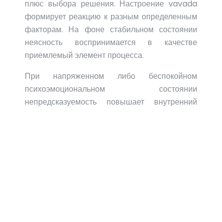
плюс выбора решения. Настроение vavada
формирует реакцию к разным определенным
факторам. На фоне стабильном состоянии
неясность воспринимается в качестве
приемлемый элемент процесса.
При напряженном либо беспокойном
психоэмоциональном состоянии
непредсказуемость повышает внутренний
стресс. Понимание оказывается более
осторожным, повышается необходимость в
сборе дополнительной данных и
подтверждениях, и это нередко замедлять
процесс анализа.
Взаимосвязь настроения и
прошлого опыта действий