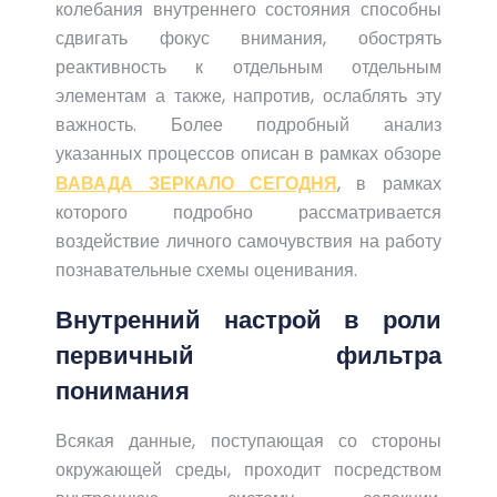
колебания внутреннего состояния способны
сдвигать фокус внимания, обострять
реактивность к отдельным отдельным
элементам а также, напротив, ослаблять эту
важность. Более подробный анализ
указанных процессов описан в рамках обзоре
, в рамках
ВАВАДА ЗЕРКАЛО СЕГОДНЯ
которого подробно рассматривается
воздействие личного самочувствия на работу
познавательные схемы оценивания.
Внутренний настрой в роли
первичный фильтра
понимания
Всякая данные, поступающая со стороны
окружающей среды, проходит посредством