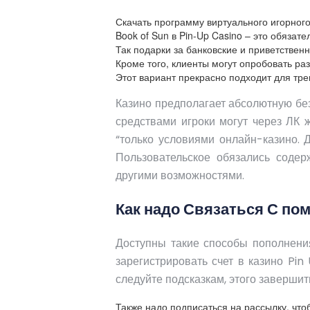
Скачать программу виртуального игорног
Book of Sun в Pin-Up Casino – это обязат
Так подарки за банковские и приветствен
Кроме того, клиенты могут опробовать ра
Этот вариант прекрасно подходит для тр
Казино предполагает абсолютную бе
средствами игроки могут через ЛК 
“только условиями онлайн-казино. 
Пользовательское обязались содер
другими возможностями.
Как надо Связаться С по
Доступны такие способы пополнения
зарегистрировать счет в казино Pin
следуйте подсказкам, этого завершит
Также надо подписаться на рассылку, что