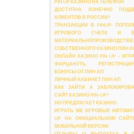
PIN UP КАЗИНО НА ТЕЛЕФОН
ДОСТУПНА КОНЕЧНО ПОДД
КЛИЕНТОВ В РОССИИ?
ТРАНЗАКЦИИ В PINUP: ПОПО
ИГРОВОГО СЧЕТА И В
МАТЕРИАЛЬНОПРОИЗВОДСТВ
СОБСТВЕННОГО КАЗИНО ПИН А
ОНЛАЙН КАЗИНО PIN UP – ИГР
ФАРЦАНУТЬ, РЕГИСТРА
БОНУСЫ ОТ ПИН АП
ЛИЧНЫЙ КАБИНЕТ ПИН АП
КАК ЗАЙТИ А ЗАБЛОКИРОВ
САЙТ КАЗИНО PIN-UP?
НО ПРЕДЛАГАЕТ КАЗИНО
ИГРАТЬ ЖЕ ИГРОВЫЕ АВТОМА
UP НА ОФИЦИАЛЬНОМ САЙТ
МОБИЛЬНОЙ ВЕРСИИ
ОТЗЫВЫ О ВЫПЛАТАХ В 