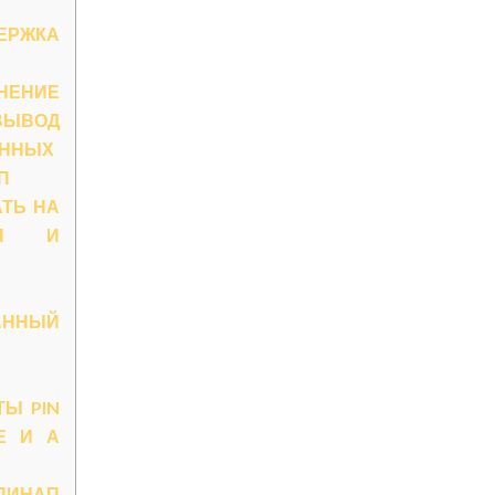
ЕРЖКА
ЛНЕНИЕ
ЫВОД
ЕННЫХ
П
АТЬ НА
ЦИЯ И
АННЫЙ
ТЫ PIN
Е И А
ПИНАП