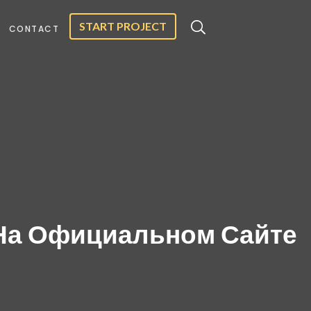
START PROJECT
CONTACT
 На Официальном Сайте