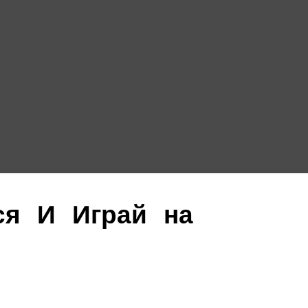
ся И Играй на