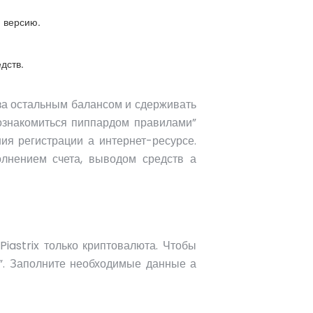
ю версию.
дств.
за остальным балансом и сдерживать
 ознакомиться пиппардом правилами”
ия регистрации а интернет-ресурсе.
олнением счета, выводом средств а
iastrix только криптовалюта. Чтобы
ия”. Заполните необходимые данные а