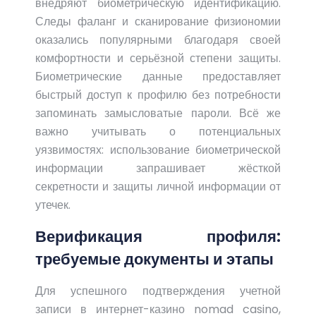
внедряют биометрическую идентификацию.
Следы фаланг и сканирование физиономии
оказались популярными благодаря своей
комфортности и серьёзной степени защиты.
Биометрические данные предоставляет
быстрый доступ к профилю без потребности
запоминать замысловатые пароли. Всё же
важно учитывать о потенциальных
уязвимостях: использование биометрической
информации запрашивает жёсткой
секретности и защиты личной информации от
утечек.
Верификация профиля:
требуемые документы и этапы
Для успешного подтверждения учетной
записи в интернет-казино nomad casino,