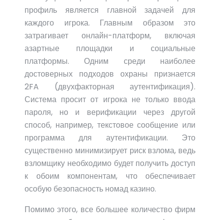
профиль является главной задачей для
каждого игрока. Главным образом это
затрагивает онлайн-платформ, включая
азартные площадки и социальные
платформы. Одним среди наиболее
достоверных подходов охраны признается
2FA (двухфакторная аутентификация).
Система просит от игрока не только ввода
пароля, но и верификации через другой
способ, например, текстовое сообщение или
программа для аутентификации. Это
существенно минимизирует риск взлома, ведь
взломщику необходимо будет получить доступ
к обоим компонентам, что обеспечивает
особую безопасность номад казино.
Помимо этого, все большее количество фирм