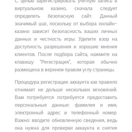
С целью зарегистрировать учетную запись в
виртуальном казино, сначала следует
определить безопасную сайт. Данный
значимый шаг, поскольку от выбора онлайн-
казино зависит безопасность ваших личных
данных и честность игры. Уделите взор на
доступность разрешения и хорошие мнения
клиентов. После подбора сайта, нажмите на
клавишу "Регистрация", которая обычно
размещена в верхнем правом углу страницы.
Процедура регистрации аккаунта как правило
отнимает не дольше нескольких мгновений.
Вам потребуется потребуется предоставить
персональные данные: фамилия и имя,
электронный адрес и телефонный номер.
Важно: вводите обновленную сведения, ведь
она нужна для проверки аккаунта и снятия