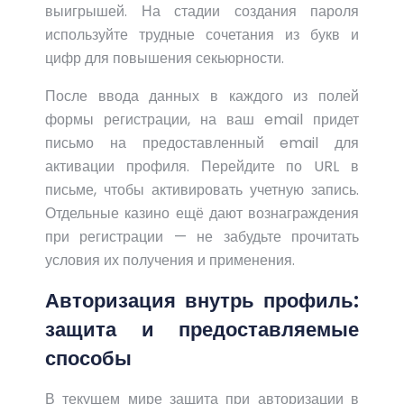
выигрышей. На стадии создания пароля
используйте трудные сочетания из букв и
цифр для повышения секьюрности.
После ввода данных в каждого из полей
формы регистрации, на ваш email придет
письмо на предоставленный email для
активации профиля. Перейдите по URL в
письме, чтобы активировать учетную запись.
Отдельные казино ещё дают вознаграждения
при регистрации — не забудьте прочитать
условия их получения и применения.
Авторизация внутрь профиль:
защита и предоставляемые
способы
В текущем мире защита при авторизации в