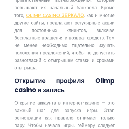
приветственные вознаграждения, которые
повышают их начальный банкролл. Кроме
того,
, как и многие
OLIMP CASINO ЗЕРКАЛО
другие сайты, предлагают регулярные акции
для постоянных клиентов, включая
бесплатные вращения и возврат средств. Тем
не менее необходимо тщательно изучать
положения предложений, чтобы не допустить
разногласий с отыгрышем ставки и сроками
отыгрыша.
Открытие профиля Olimp
casino и запись
Открытие аккаунта в интернет-казино — это
важный шаг для запуска игры. Этап
регистрации как правило отнимает только
пару. Чтобы начала игры, геймеру следует