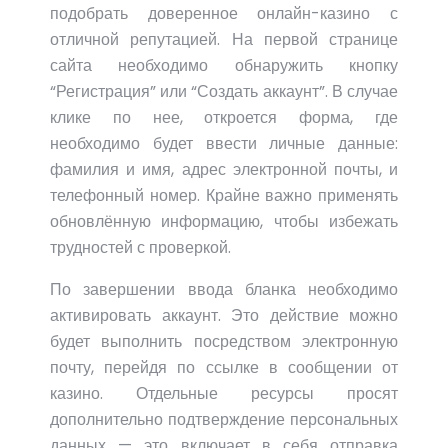
подобрать доверенное онлайн-казино с
отличной репутацией. На первой странице
сайта необходимо обнаружить кнопку
“Регистрация” или “Создать аккаунт”. В случае
клике по нее, откроется форма, где
необходимо будет ввести личные данные:
фамилия и имя, адрес электронной почты, и
телефонный номер. Крайне важно применять
обновлённую информацию, чтобы избежать
трудностей с проверкой.
По завершении ввода бланка необходимо
активировать аккаунт. Это действие можно
будет выполнить посредством электронную
почту, перейдя по ссылке в сообщении от
казино. Отдельные ресурсы просят
дополнительно подтверждение персональных
данных — это включает в себя отправка