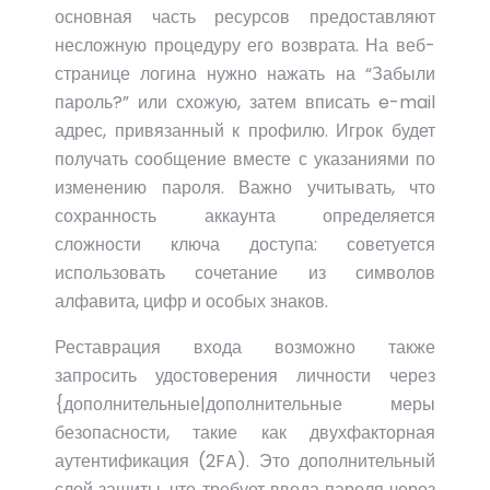
основная часть ресурсов предоставляют
несложную процедуру его возврата. На веб-
странице логина нужно нажать на “Забыли
пароль?” или схожую, затем вписать e-mail
адрес, привязанный к профилю. Игрок будет
получать сообщение вместе с указаниями по
изменению пароля. Важно учитывать, что
сохранность аккаунта определяется
сложности ключа доступа: советуется
использовать сочетание из символов
алфавита, цифр и особых знаков.
Реставрация входа возможно также
запросить удостоверения личности через
{дополнительные|дополнительные меры
безопасности, такие как двухфакторная
аутентификация (2FA). Это дополнительный
слой защиты, что требует ввода пароля через