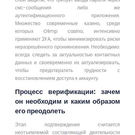
смс-сообщения либо же
аутентификационного приложения.
Множество современные казино, среди
которых Olimp casino, интенсивно
применяют 2FA, чтобы минимизировать риски
неразрешённого проникновения. Необходимо:
всегда следить за актуальностью контактных
данных и своевременно их актуализировать,
чтобы предотвратить трудности с
восстановлением доступа к аккаунту.
Процесс верификации: зачем
он необходим и каким образом
его преодолеть
Этап подтверждения считается
неотъемлемой составляющей деятельности