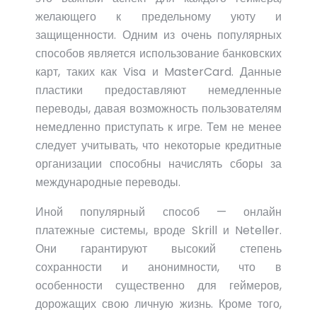
желающего к предельному уюту и
защищенности. Одним из очень популярных
способов является использование банковских
карт, таких как Visa и MasterCard. Данные
пластики предоставляют немедленные
переводы, давая возможность пользователям
немедленно приступать к игре. Тем не менее
следует учитывать, что некоторые кредитные
организации способны начислять сборы за
международные переводы.
Иной популярный способ — онлайн
платежные системы, вроде Skrill и Neteller.
Они гарантируют высокий степень
сохранности и анонимности, что в
особенности существенно для геймеров,
дорожащих свою личную жизнь. Кроме того,