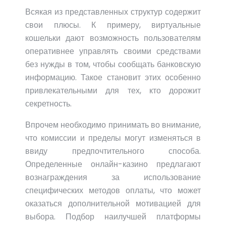
Всякая из представленных структур содержит
свои плюсы. К примеру, виртуальные
кошельки дают возможность пользователям
оперативнее управлять своими средствами
без нужды в том, чтобы сообщать банковскую
информацию. Такое становит этих особенно
привлекательными для тех, кто дорожит
секретность.
Впрочем необходимо принимать во внимание,
что комиссии и пределы могут изменяться в
ввиду предпочтительного способа.
Определенные онлайн-казино предлагают
вознаграждения за использование
специфических методов оплаты, что может
оказаться дополнительной мотивацией для
выбора. Подбор наилучшей платформы