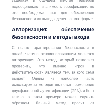
задержек в будущем. Многие геймеров
недооценивают значимость верификации, но
это необходимая шаг для обеспечения
безопасности их выгод и денег на платформе.
Авторизация: обеспечение
безопасности и методы входа
С целью гарантирования безопасности в
онлайн-казино основополагающим является
авторизация. Это метод, который позволяет
проверить, что именно игрок в
действительности является тем, за кого себя
выдает. Одним из наиболее часто
используемых методов является применение
двухфакторной аутентификации (2FA), и Кент
казино в этом примере может служить
образцом. Данный метод просит от