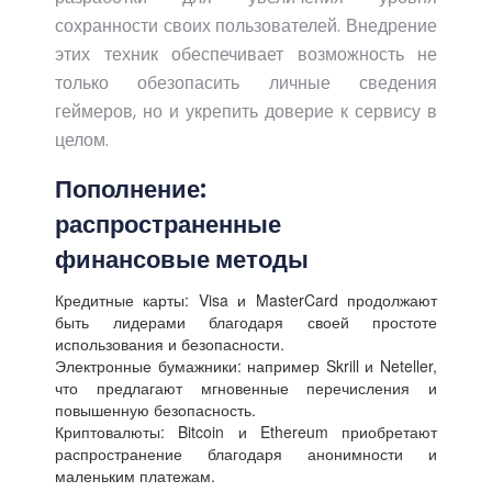
сохранности своих пользователей. Внедрение
этих техник обеспечивает возможность не
только обезопасить личные сведения
геймеров, но и укрепить доверие к сервису в
целом.
Пополнение:
распространенные
финансовые методы
Кредитные карты: Visa и MasterCard продолжают
быть лидерами благодаря своей простоте
использования и безопасности.
Электронные бумажники: например Skrill и Neteller,
что предлагают мгновенные перечисления и
повышенную безопасность.
Криптовалюты: Bitcoin и Ethereum приобретают
распространение благодаря анонимности и
маленьким платежам.