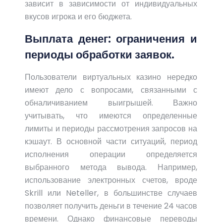
зависит в зависимости от индивидуальных
вкусов игрока и его бюджета.
Выплата денег: ограничения и
периоды обработки заявок.
Пользователи виртуальных казино нередко
имеют дело с вопросами, связанными с
обналичиванием выигрышей. Важно
учитывать, что имеются определенные
лимиты и периоды рассмотрения запросов на
кэшаут. В основной части ситуаций, период
исполнения операции определяется
выбранного метода вывода. Например,
использование электронных счетов, вроде
Skrill или Neteller, в большинстве случаев
позволяет получить деньги в течение 24 часов
времени. Однако финансовые переводы