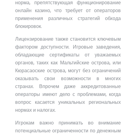
норма, препятствующая функционирование
онлайн казино, что требует от операторов
применения различных стратегий обхода
блокировок.
Лицензирование также становится ключевым
фактором доступности. Игровые заведения,
обладающие сертификаты от уважаемых
органов, таких как Мальтийские острова, или
Кюрасаоские острова, могут без ограничений
оказывать свои возможности в многих
странах. Впрочем даже аккредитованные
операторы имеют дело с проблемами, когда
вопрос касается уникальных региональных
нормах и налогах.
Игрокам важно принимать во внимание
потенциальные ограниченности по денежным