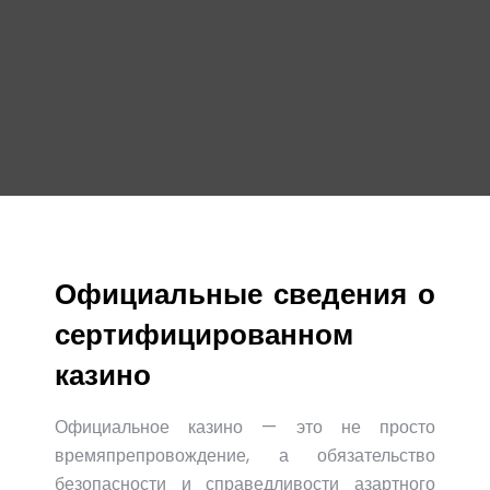
Официальные сведения о
сертифицированном
казино
Официальное казино — это не просто
времяпрепровождение, а обязательство
безопасности и справедливости азартного