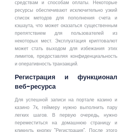
средствам и способам оплаты. Некоторые
ресурсы обеспечивают исключительно узкий
список методов для пополнения счета и
кэшаута, что может оказаться существенным
препятствием для пользователей из
некоторых мест. Эксплуатация криптовалют
может стать выходом для избежания этих
лимитов, предоставляя конфиденциальность
и оперативность транзакций.
Регистрация и функционал
веб-ресурса
Для успешной записи на портале казино и
казино 7к, геймеру нужно выполнить пару
легких шагов. В первую очередь, нужно
переместиться на домашнюю страницу и
кликнуть кнопку "Регистрация". После этого