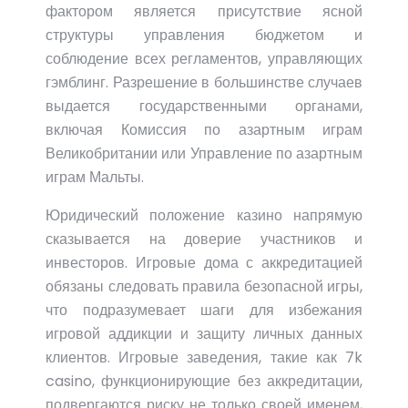
фактором является присутствие ясной
структуры управления бюджетом и
соблюдение всех регламентов, управляющих
гэмблинг. Разрешение в большинстве случаев
выдается государственными органами,
включая Комиссия по азартным играм
Великобритании или Управление по азартным
играм Мальты.
Юридический положение казино напрямую
сказывается на доверие участников и
инвесторов. Игровые дома с аккредитацией
обязаны следовать правила безопасной игры,
что подразумевает шаги для избежания
игровой аддикции и защиту личных данных
клиентов. Игровые заведения, такие как 7k
casino, функционирующие без аккредитации,
подвергаются риску не только своей именем,