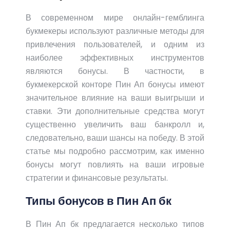
В современном мире онлайн-гемблинга
букмекеры используют различные методы для
привлечения пользователей, и одним из
наиболее эффективных инструментов
являются бонусы. В частности, в
букмекерской конторе Пин Ап бонусы имеют
значительное влияние на ваши выигрыши и
ставки. Эти дополнительные средства могут
существенно увеличить ваш банкролл и,
следовательно, ваши шансы на победу. В этой
статье мы подробно рассмотрим, как именно
бонусы могут повлиять на ваши игровые
стратегии и финансовые результаты.
Типы бонусов в Пин Ап бк
В Пин Ап бк предлагается несколько типов