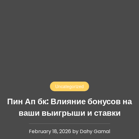
Uncategorized
Пин Ап бк: Влияние бонусов на
ваши выигрыши и ставки
February 18, 2026 by Dahy Gamal