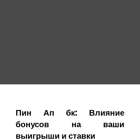
Пин Ап бк: Влияние
бонусов на ваши
выигрыши и ставки