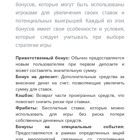
бонусов, которые могут быть использованы
игроками для увеличения своих ставок и
потенциальных выигрышей. Каждый из этих
бонусов имеет свои особенности и условия,
которые следует учитывать при выборе
стратегии игры:
Приветственный бонус:
Обычно предоставляется
новым пользователям при первом депозите и
может составлять значительную сумму.
Бонус на депозит:
Дополнительные средства за
внесение денег на счет, позволяющие увеличить
сумму для ставок.
Кэшбэк:
Возврат части проигранных средств, что
помогает снизить риски при ставках.
Фрибеты:
Бесплатные ставки, которые можно
использовать для игры без риска потери
собственных денежных средств.
Бонусы на специальные события:
Предоставляются в рамках определенных акций
или мероприятий, связанных со спортивными