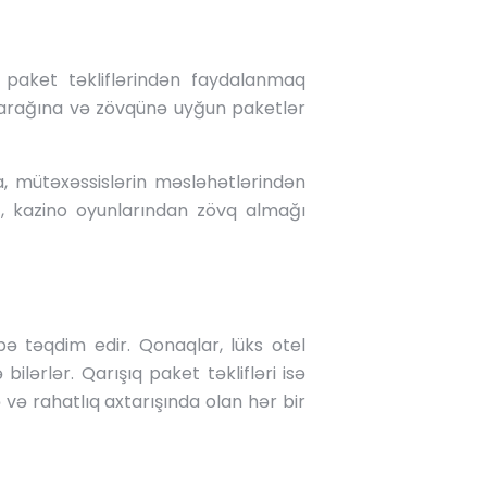
 paket təkliflərindən faydalanmaq
marağına və zövqünə uyğun paketlər
, mütəxəssislərin məsləhətlərindən
, kazino oyunlarından zövq almağı
übə təqdim edir. Qonaqlar, lüks otel
bilərlər. Qarışıq paket təklifləri isə
və rahatlıq axtarışında olan hər bir