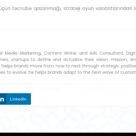
ün təcrübə qazanmağı, strateji oyun variantlarından ist
al Media Marketing, Content Writer and Ads Consultant, Digit
s, startups to define and actualize their vision, mission, an
 helps brands move from now to next through strategic positio
ues to evolve, he helps brands adapt to the next
wave of custo
LinkedIn