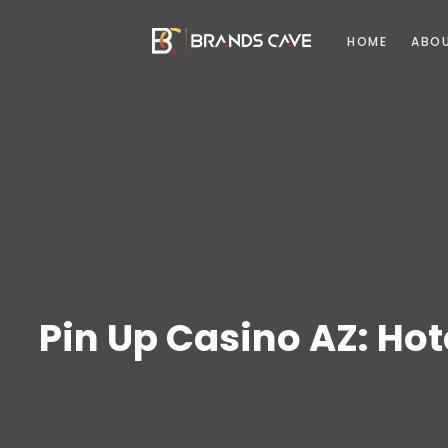
HOME
ABO
Pin Up Casino AZ: Hot