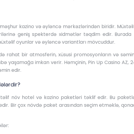
əşhur kazino və əyləncə mərkəzlərindən biridir. Müxtəlif 
tərilərinə geniş spekterdə xidmətlər təqdim edir. Bura
müxtəlif oyunlar və əyləncə variantları mövcuddur.
 də rahat bir atmosferin, xüsusi promosyonların və səmimi
ə yaşamağa imkan verir. Həmçinin, Pin Up Casino AZ, 24/
min edir.
Nələrdir?
lif növ hotel və kazino paketləri təklif edir. Bu paketl
 edir. Bir çox növdə paket arasından seçim etməklə, qona
lər: