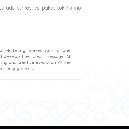
ifadə etməyi və paket təkliflərinə
al Marketing, worked with
fortune
d develop their
clear message. At
ning
and creative execution. As the
mer engagement.