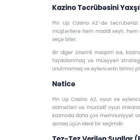
Kazino Təcrübəsini Yaxşı
Pin Up Casino AZ-də təcrübənizi 
müştərilərə həm maddi xeyir, həm 
seçə bilər.
Bir digər önəmli məqam isə, kazin
faydalanmaq və müəyyən strategiy
unutmamaq və əyləncənin birinci pl
Nəticə
Pin Up Casino AZ, oyun və əyləncəni
xidmətləri və müxtəlif oyun imkanları
kazinoda daha çox məmnuniyyət və sə
qonaq üçün ideal bir seçimdir.
Tez-Tez Verilən Suallar 