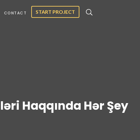
START PROJECT
CONTACT
fləri Haqqında Hər Şey