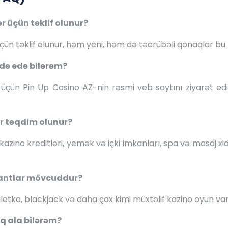
ər üçün təklif olunur?
çün təklif olunur, həm yeni, həm də təcrübəli qonaqlar bu
adə edə bilərəm?
 üçün Pin Up Casino AZ-nin rəsmi veb saytını ziyarət edin
ər təqdim olunur?
kazino kreditləri, yemək və içki imkanları, spa və masaj xi
iantlar mövcuddur?
uletka, blackjack və daha çox kimi müxtəlif kazino oyun va
q ala bilərəm?