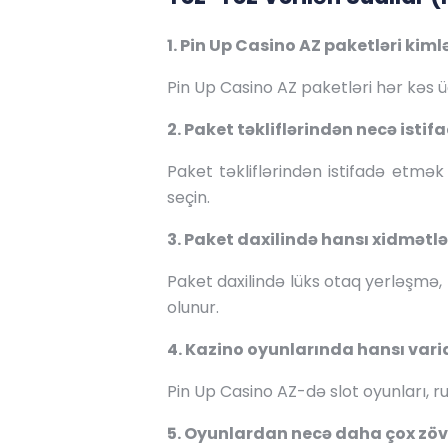
1. Pin Up Casino AZ paketləri kiml
Pin Up Casino AZ paketləri hər kəs ü
2. Paket təkliflərindən necə istif
Paket təkliflərindən istifadə etmək
seçin.
3. Paket daxilində hansı xidmətl
Paket daxilində lüks otaq yerləşmə, 
olunur.
4. Kazino oyunlarında hansı var
Pin Up Casino AZ-də slot oyunları, r
5. Oyunlardan necə daha çox zöv