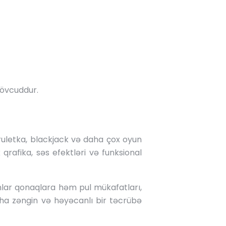
mövcuddur.
 ruletka, blackjack və daha çox oyun
qrafika, səs efektləri və funksional
nlar qonaqlara həm pul mükafatları,
aha zəngin və həyəcanlı bir təcrübə