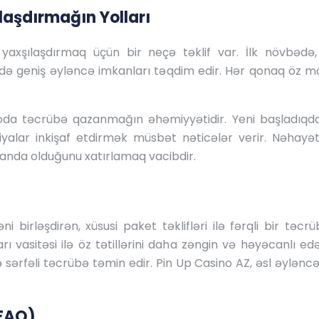
laşdırmağın Yolları
yaxşılaşdırmaq üçün bir neçə təklif var. İlk növbədə,
də geniş əyləncə imkanları təqdim edir. Hər qonaq öz 
oda təcrübə qazanmağın əhəmiyyətidir. Yeni başladıqda
alar inkişaf etdirmək müsbət nəticələr verir. Nəhayət
anda olduğunu xatırlamaq vacibdir.
 birləşdirən, xüsusi paket təklifləri ilə fərqli bir təcr
 vasitəsi ilə öz tətillərini daha zəngin və həyəcanlı edə 
rfəli təcrübə təmin edir. Pin Up Casino AZ, əsl əyləncə 
(FAQ)