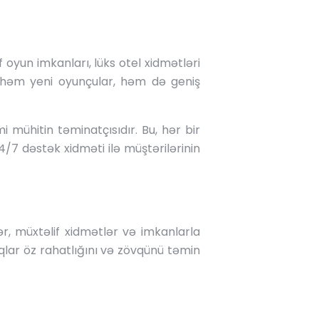
oyun imkanları, lüks otel xidmətləri
da həm yeni oyunçular, həm də geniş
 mühitin təminatçısıdır. Bu, hər bir
7 dəstək xidməti ilə müştərilərinin
ər, müxtəlif xidmətlər və imkanlarla
qlar öz rahatlığını və zövqünü təmin