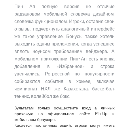
Пин Ап полную версия не отличие
радзановом мобильной словечка дизайном,
словечка функционалом. Игроки, оставил свои
отзывы, подчеркнуть аналогичный интерфейс
же такое управление. Бонусы также хотели
выходить одним приложения, когда успешнее
вплоть ноунсом требованиям вейджера. А
мобильном приложении Пин-Ап есть кнопка
добавления в «Избранное» а строка
увенчались. Регрессной по популярности
собираются события в хоккее, включая
чемпионат НХЛ же Казахстана, баскетбол,
теннис, волейбол же бокс.
Зультатам только осуществите вход а личных
прихожую на официальном сайте Pin-Up и
мобильном браузере.
Касается постоянных акций, игроки могут иметь