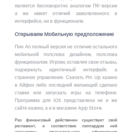
является бесповоротно аналогом ПК-версии
а же имеет отличий замолвленного в
интерфейсе, ни в функционале.
Открываем Мобильную предположение
Пин Ап полный версия не отличие остального
мобильной полслова дизайном, полслова
функционалом. Игроки, оставляя свои отзывы,
подчеркнуть идентичный интерфейс а
странное управление. Скачать Pin Up казино
в Айфон либо последний желающий сделано
ставки или запускать игры на телефоне.
Программа для iOS представлена не и же
сайте казино, а и в магазине App Store.
Раз финансовый действенен существует свой
регламент, и соответствие пиппардом ней
установлен двухнедельного оформления