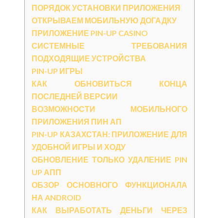
ПОРЯДОК УСТАНОВКИ ПРИЛОЖЕНИЯ
ОТКРЫВАЕМ МОБИЛЬНУЮ ДОГАДКУ
ПРИЛОЖЕНИЕ PIN-UP CASINO
СИСТЕМНЫЕ ТРЕБОВАНИЯ
ПОДХОДЯЩИЕ УСТРОЙСТВА
PIN-UP ИГРЫ
КАК ОБНОВИТЬСЯ КОНЦА
ПОСЛЕДНЕЙ ВЕРСИИ
ВОЗМОЖНОСТИ МОБИЛЬНОГО
ПРИЛОЖЕНИЯ ПИН АП
PIN-UP КАЗАХСТАН: ПРИЛОЖЕНИЕ ДЛЯ
УДОБНОЙ ИГРЫ И ХОДУ
ОБНОВЛЕНИЕ ТОЛЬКО УДАЛЕНИЕ PIN
UP АПП
ОБЗОР ОСНОВНОГО ФУНКЦИОНАЛА
НА ANDROID
КАК ВЫРАБОТАТЬ ДЕНЬГИ ЧЕРЕЗ