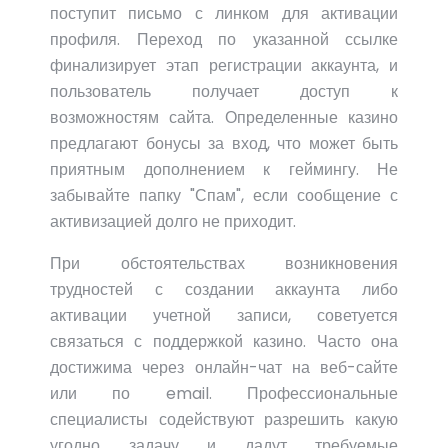
поступит письмо с линком для активации
профиля. Переход по указанной ссылке
финализирует этап регистрации аккаунта, и
пользователь получает доступ к
возможностям сайта. Определенные казино
предлагают бонусы за вход, что может быть
приятным дополнением к геймингу. Не
забывайте папку "Спам", если сообщение с
активизацией долго не приходит.
При обстоятельствах возникновения
трудностей с создании аккаунта либо
активации учетной записи, советуется
связаться с поддержкой казино. Часто она
достижима через онлайн-чат на веб-сайте
или по email. Профессиональные
специалисты содействуют разрешить какую
угодно задачу и дадут требуемые