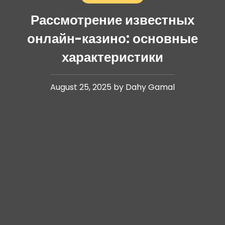
Рассмотрение известных
онлайн-казино: основные
характеристики
August 25, 2025 by Dahy Gamal