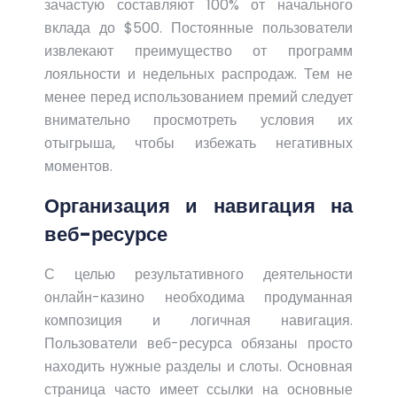
зачастую составляют 100% от начального
вклада до $500. Постоянные пользователи
извлекают преимущество от программ
лояльности и недельных распродаж. Тем не
менее перед использованием премий следует
внимательно просмотреть условия их
отыгрыша, чтобы избежать негативных
моментов.
Организация и навигация на
веб-ресурсе
С целью результативного деятельности
онлайн-казино необходима продуманная
композиция и логичная навигация.
Пользователи веб-ресурса обязаны просто
находить нужные разделы и слоты. Основная
страница часто имеет ссылки на основные