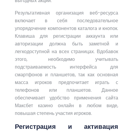
выгодных акций.
Результативная организация веб-ресурса
включает в себя последовательное
упорядочение компонентов каталога и кнопок.
Клавиша для регистрации аккаунта или
авторизации должна быть заметной и
легкодоступной на всех страницах. Вдобавок
этого, необходимо учитывать
подстраиваемость интерфейса для
смартфонов и планшетов, так как основная
масса игроков предпочитает играть с
телефонов или планшетов. Данное
обеспечивает удобство применения сайта
Максбет казино онлайн в любом виде,
повышая степень участия игроков.
Регистрация и активация