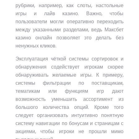
рубрики, например, как слоты, настольные
игры и лайв казино. Важно, чтобы
пользователи могли оперативно переходить
между указанными разделами, ведь Максбет
казино онлайн позволяет это делать без
ненужных кликов.
Эксплуатация чёткой системы сортировок и
обнаружения содействует игрокам скорее
обнаруживать желаемые игры. К примеру,
системы фильтрации по поставщикам,
тематикам или функциям игр дают
возможность уменьшить ассортимент из
большого количества опций. Кроме того
следует организовать интуитивно понятную
систему навигации по бонусам и страницам с
акциями, чтобы игроки не прошли мимо