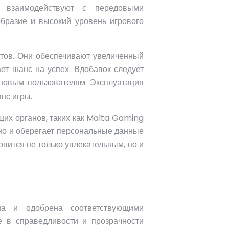
ы взаимодействуют с передовыми
образие и высокий уровень игрового
отов. Они обеспечивают увеличенный
ает шанс на успех. Вдобавок следует
новым пользователям. Эксплуатация
нс игры.
щих органов, таких как Malta Gaming
но и оберегает персональные данные
вится не только увлекательным, но и
на и одобрена соответствующими
 в справедливости и прозрачности