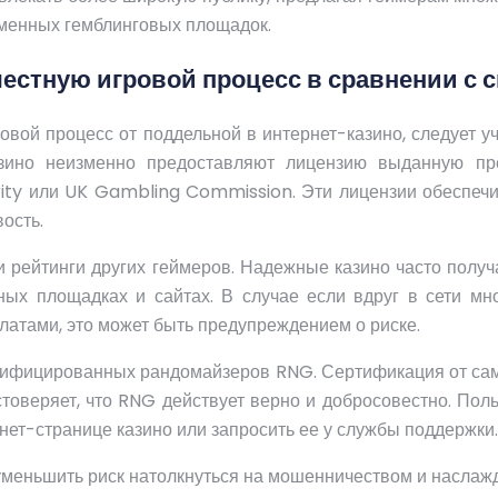
еменных гемблинговых площадок.
естную игровой процесс в сравнении с 
ровой процесс от поддельной в интернет-казино, следует
азино неизменно предоставляют лицензию выданную пр
ity или UK Gambling Commission. Эти лицензии обеспечи
ость.
 и рейтинги других геймеров. Надежные казино часто пол
ных площадках и сайтах. В случае если вдруг в сети м
атами, это может быть предупреждением о риске.
тифицированных рандомайзеров RNG. Сертификация от сам
товеряет, что RNG действует верно и добросовестно. Пол
нет-странице казино или запросить ее у службы поддержки.
уменьшить риск натолкнуться на мошенничеством и наслаж