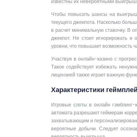
известны их невероятными выигрыша
Чтобы повысить шансы на выигрыш
текущего джекпота. Насколько больше
в расчет минимальную ставочку. В о
джекпот. Не стоит игнорировать и 
уровни, что повышает возможность ч
Участвуя в онлайн-казино с прогре
Такое содействует избежать ненужн
лицензией также играет важную функ
Характеристики геймплей
Игровые слоты в онлайн гэмблинг-
автомата разрешают геймерам коррек
захватывающим и персонализированн
вероятные добычи. Следует осозна
вероятность выигрыша.