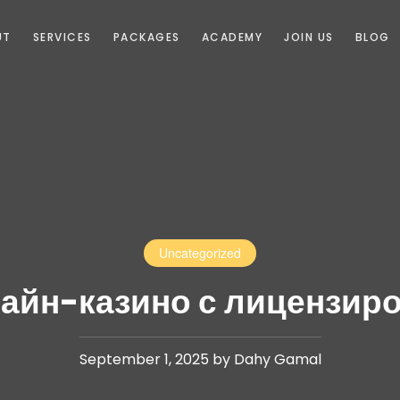
UT
SERVICES
PACKAGES
ACADEMY
JOIN US
BLOG
Uncategorized
лайн-казино с лицензир
September 1, 2025 by Dahy Gamal