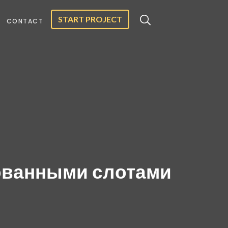
START PROJECT
CONTACT
ованными слотами