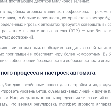
ми, достигающие десятков миллионов зелёных.
 в подобных игровых машинах, профессионалы рекомен
 ставка, то больше вероятность, который ставка вскоре буд
пределенных игровых автоматах требуется совершать высо
о расчетном выплате пользователю (RTP) — мостбет каз
астых достижений.
ссивными автоматами, необходимо следить за свой капитал
ых проигрышей и обеспечит игру более комфортным. Выб
цию в обеспечении безопасности и добросовестности игры.
ного процесса и настроек автомата.
клубах дают особенные шансы для настройки и индивидуа
тировать уровень бетов, объем активных линий и другие п
ым. Например, возможность определения числа линий позв
вать, что верная регулировка mostbet игрового аппарат