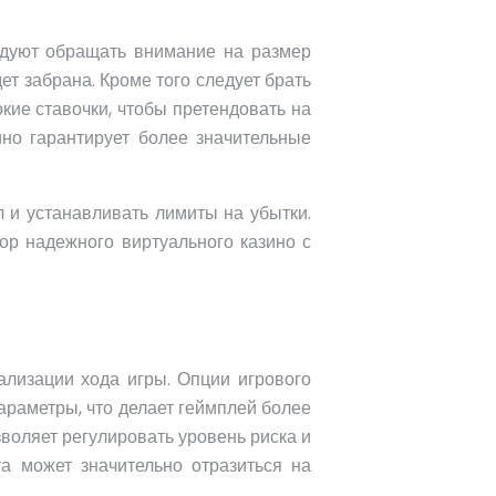
дуют обращать внимание на размер
ет забрана. Кроме того следует брать
кие ставочки, чтобы претендовать на
ино гарантирует более значительные
 и устанавливать лимиты на убытки.
ор надежного виртуального казино с
лизации хода игры. Опции игрового
араметры, что делает геймплей более
оляет регулировать уровень риска и
а может значительно отразиться на