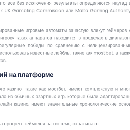
 что все без исключения результаты определяются наугад
как UK Gambling Commission или Malta Gaming Authority
цированные игровые автоматы зачастую влекут геймеро
игроку таких аппаратов находится в пределах в диапазон
 регулярные победы по сравнению с нелицензированным
спользовать известные лейблы, такие как mostbet, а также
ов.
ний на платформе
го казино, такие как мостбет, имеют комплексную и мн
ало из обычных азартных игр, которые были адаптированы
нлайн казино, имеют значительные хронологические осно
 прогресс геймплея на системе, охватывают: