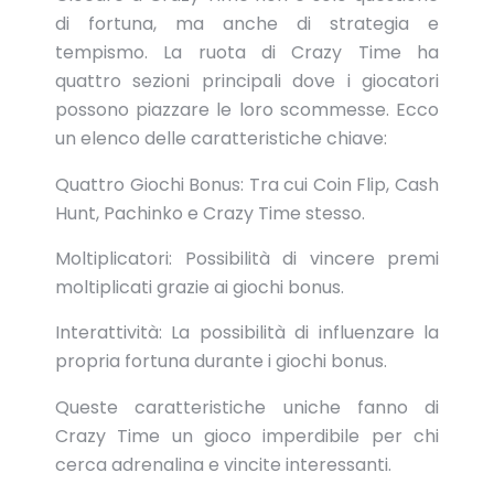
di fortuna, ma anche di strategia e
tempismo. La ruota di Crazy Time ha
quattro sezioni principali dove i giocatori
possono piazzare le loro scommesse. Ecco
un elenco delle caratteristiche chiave:
Quattro Giochi Bonus: Tra cui Coin Flip, Cash
Hunt, Pachinko e Crazy Time stesso.
Moltiplicatori: Possibilità di vincere premi
moltiplicati grazie ai giochi bonus.
Interattività: La possibilità di influenzare la
propria fortuna durante i giochi bonus.
Queste caratteristiche uniche fanno di
Crazy Time un gioco imperdibile per chi
cerca adrenalina e vincite interessanti.