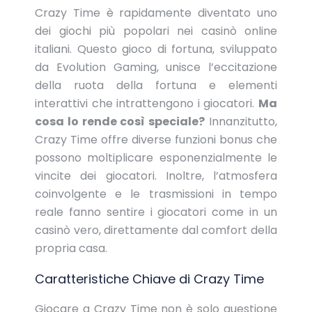
Crazy Time è rapidamente diventato uno
dei giochi più popolari nei casinò online
italiani. Questo gioco di fortuna, sviluppato
da Evolution Gaming, unisce l’eccitazione
della ruota della fortuna e elementi
interattivi che intrattengono i giocatori.
Ma
cosa lo rende così speciale?
Innanzitutto,
Crazy Time offre diverse funzioni bonus che
possono moltiplicare esponenzialmente le
vincite dei giocatori. Inoltre, l’atmosfera
coinvolgente e le trasmissioni in tempo
reale fanno sentire i giocatori come in un
casinò vero, direttamente dal comfort della
propria casa.
Caratteristiche Chiave di Crazy Time
Giocare a Crazy Time non è solo questione