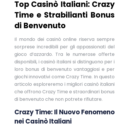
Top Casinò Italiani: Crazy
Time e Strabilianti Bonus
di Benvenuto
Il mondo dei casinò online riserva sempre
sorprese incredibili per gli appassionati del
gioco d’azzardo. Tra le numerose offerte
disponibili, i casinò italiani si distinguono per i
loro bonus di benvenuto vantaggiosi e per
giochi innovativi come Crazy Time. In questo
articolo esploreremo i migliori casinò italiani
che offrono Crazy Time e straordinari bonus
di benvenuto che non potrete rifiutare.
Crazy Time: Il Nuovo Fenomeno
nei Casinò Italiani