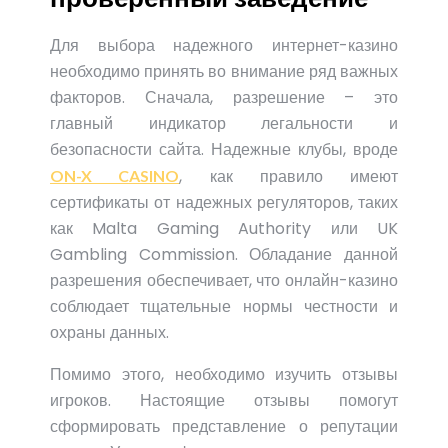
Для выбора надежного интернет-казино
необходимо принять во внимание ряд важных
факторов. Сначала, разрешение – это
главный индикатор легальности и
безопасности сайта. Надежные клубы, вроде
, как правило имеют
ON-X CASINO
сертификаты от надежных регуляторов, таких
как Malta Gaming Authority или UK
Gambling Commission. Обладание данной
разрешения обеспечивает, что онлайн-казино
соблюдает тщательные нормы честности и
охраны данных.
Помимо этого, необходимо изучить отзывы
игроков. Настоящие отзывы помогут
сформировать представление о репутации