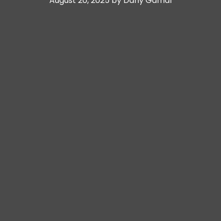
August 20, 2025 by Dahy Gamal