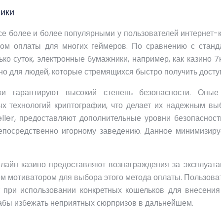
ики
е более и более популярными у пользователей интернет-к
дом оплаты для многих геймеров. По сравнению с стан
ко суток, электронные бумажники, например, как казино 
нно для людей, которые стремящихся быстро получить досту
и гарантируют высокий степень безопасности. Оны
х технологий криптографии, что делает их надежным выб
teller, предоставляют дополнительные уровни безопаснос
епосредственно игорному заведению. Данное минимизиру
нлайн казино предоставляют вознаграждения за эксплуат
м мотиватором для выбора этого метода оплаты. Пользоват
т при использовании конкретных кошельков для внесения
дабы избежать неприятных сюрпризов в дальнейшем.