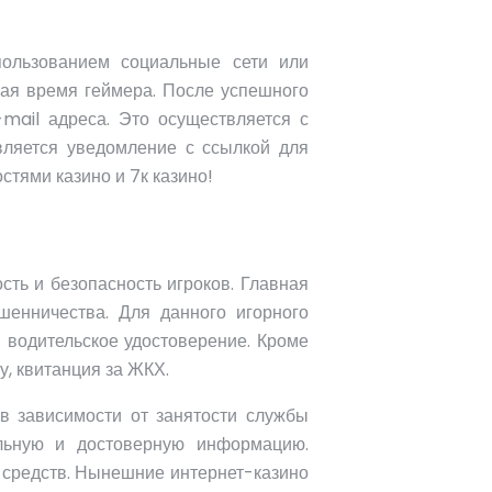
пользованием социальные сети или
гая время геймера. После успешного
mail адреса. Это осуществляется с
вляется уведомление с ссылкой для
тями казино и 7к казино!
ть и безопасность игроков. Главная
шенничества. Для данного игорного
и водительское удостоверение. Кроме
, квитанция за ЖКХ.
 в зависимости от занятости службы
ельную и достоверную информацию.
 средств. Нынешние интернет-казино