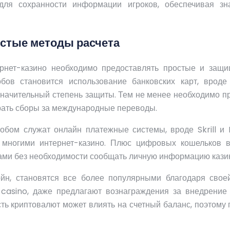
для сохранности информации игроков, обеспечивая зн
остые методы расчета
ернет-казино необходимо предоставлять простые и защи
бов становится использование банковских карт, вроде
начительный степень защиты. Тем не менее необходимо пр
ать сборы за международные переводы.
бом служат онлайн платежные системы, вроде Skrill и 
 многими интернет-казино. Плюс цифровых кошельков в
ами без необходимости сообщать личную информацию кази
йн, становятся все более популярными благодаря свое
 casino, даже предлагают вознаграждения за внедрение 
сть криптовалют может влиять на счетный баланс, поэтом