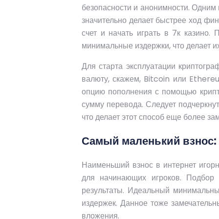
безопасности и анонимности. Одним 
значительно делает быстрее ход фин
счет и начать играть в 7к казино
минимальные издержки, что делает и
Для старта эксплуатации криптогра
валюту, скажем, Bitcoin или Ethere
опцию пополнения с помощью крипто
сумму перевода. Следует подчеркнут
что делает этот способ еще более з
Самый маленький взнос:
Наименьший взнос в интернет игорн
для начинающих игроков. Подбор 
результаты. Идеальный минимальны
издержек. Данное тоже замечательн
вложения.