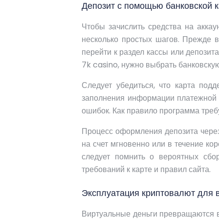
Депозит с помощью банковской к
Чтобы зачислить средства на аккау
несколько простых шагов. Прежде в
перейти к раздел кассы или депозита
7k casino, нужно выбрать банковскую
Следует убедиться, что карта под
заполнения информации платежной к
ошибок. Как правило программа требу
Процесс оформления депозита через
на счет мгновенно или в течение ко
следует помнить о вероятных сбо
требований к карте и правил сайта.
Эксплуатация криптовалют для 
Виртуальные деньги превращаются в