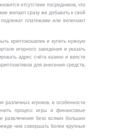
новится отсутствие посредников, что
кие желают сразу же добавить к свой
е подлежат платежами или включают
рыть криптокошелек и купить нужную
ортале игорного заведения и указать
ровать адрес счёта казино и ввести
криптоактивов для внесения средств,
я различных игроков, в особенности
менить процесс игры и финансовые
е развлечения безо всяких больших
прежде чем совершать более крупные