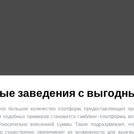
ые заведения с выгодн
ено большое количество платформ, предоставляющих пр
и подобных примеров становится гэмблинг-платформа, ко
тносительно внесенной суммы. Такое подразумевает, что
то существенно увеличивает их возможности для выигр