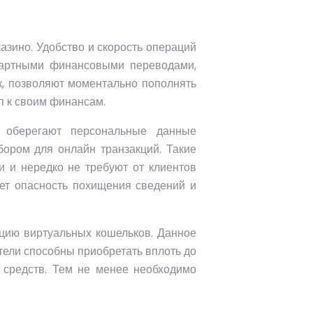
азино. Удобство и скорость операций
дартными финансовыми переводами,
7к, позволяют моментально пополнять
п к своим финансам.
е оберегают персональные данные
ором для онлайн транзакций. Такие
ти и нередко не требуют от клиентов
ет опасность похищения сведений и
ацию виртуальных кошельков. Данное
ели способны приобретать вплоть до
 средств. Тем не менее необходимо