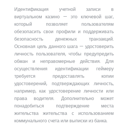
Идентификация учетной записи в
виртуальном казино — это ключевой шаг,
который позволяет пользователям
обезопасить свои профили и поддерживать
безопасность денежных транзакций.
Основная цель данного шага — удостоверить
личность пользователя, чтобы предупредить
обман и неправомерные действия. Для
осуществления идентификации геймеру
требуется предоставлять копии
удостоверений, подтверждающих личность,
например, как удостоверение личности или
права водителя. Дополнительно может
понадобиться подтверждение места
жительства жительства с использованием
коммунального счета или выписки из банка.