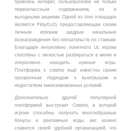
привлечь интерес пользователей не только
первоклассным содержанием, но и
выгодными акциями. Одной из этих площадок
является PlayOJO, предоставляющая своим
личным игрокам щедрые начальные
вознаграждения без обязательств по ставкам.
Благодаря интуитивно понятного UI, игроки
способны с легкостью разбираться в меню и
оперативно находить нужные игры.
Платформа x casino ещё известна своим
прозрачным подходом к выигрышам и
недостатком замаскированных условий.
Дополнительно другой популярной
платформой выступает Casino, в которой
игроки способны получать многообразные
бонусы и рекламные коды. икс казино
славится своей удобной организацией, что