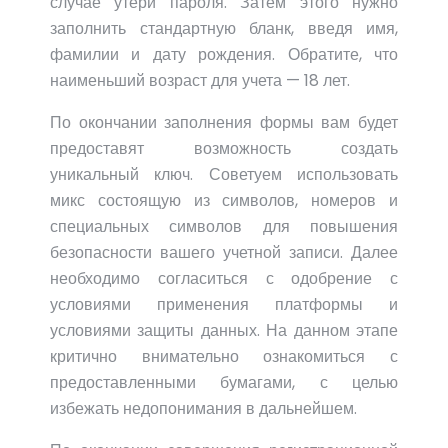
случае утери пароля. Затем этого нужно
заполнить стандартную бланк, введя имя,
фамилии и дату рождения. Обратите, что
наименьший возраст для учета — 18 лет.
По окончании заполнения формы вам будет
предоставят возможность создать
уникальный ключ. Советуем использовать
микс состоящую из символов, номеров и
специальных символов для повышения
безопасности вашего учетной записи. Далее
необходимо согласиться с одобрение с
условиями применения платформы и
условиями защиты данных. На данном этапе
критично внимательно ознакомиться с
предоставленными бумагами, с целью
избежать недопонимания в дальнейшем.