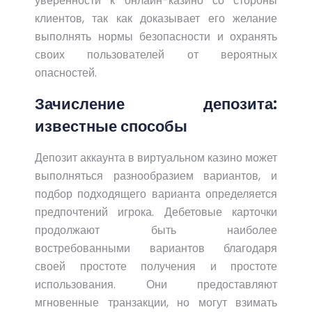
уверенности к онлайн-казино со стороны
клиентов, так как доказывает его желание
выполнять нормы безопасности и охранять
своих пользователей от вероятных
опасностей.
Зачисление депозита:
известные способы
Депозит аккаунта в виртуальном казино может
выполняться разнообразием вариантов, и
подбор подходящего варианта определяется
предпочтений игрока. Дебетовые карточки
продолжают быть наиболее
востребованными вариантов благодаря
своей простоте получения и простоте
использования. Они предоставляют
мгновенные транзакции, но могут взимать