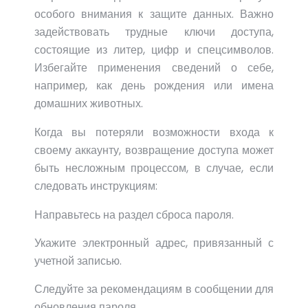
особого внимания к защите данных. Важно
задействовать трудные ключи доступа,
состоящие из литер, цифр и спецсимволов.
Избегайте применения сведений о себе,
например, как день рождения или имена
домашних животных.
Когда вы потеряли возможности входа к
своему аккаунту, возвращение доступа может
быть несложным процессом, в случае, если
следовать инструкциям:
Направьтесь на раздел сброса пароля.
Укажите электронный адрес, привязанный с
учетной записью.
Следуйте за рекомендациям в сообщении для
обновления пароля.