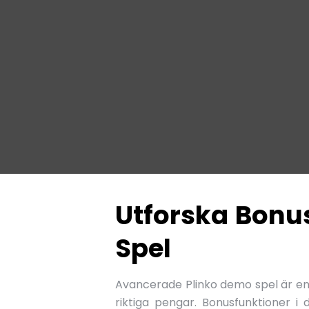
Utforska Bonu
Spel
Avancerade Plinko demo spel är en 
riktiga pengar. Bonusfunktioner i