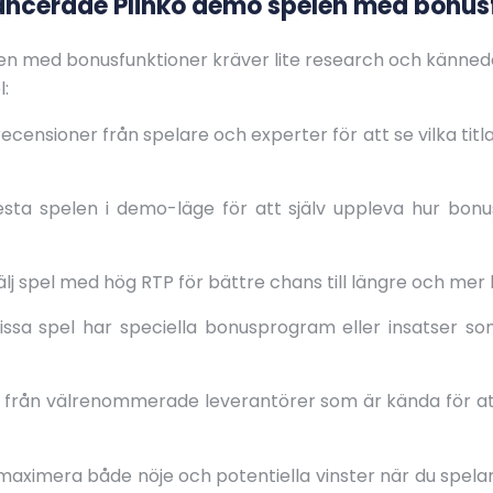
vancerade Plinko demo spelen med bonus
elen med bonusfunktioner kräver lite research och känn
l:
recensioner från spelare och experter för att se vilka t
sta spelen i demo-läge för att själv uppleva hur bon
lj spel med hög RTP för bättre chans till längre och me
ssa spel har speciella bonusprogram eller insatser s
 från välrenommerade leverantörer som är kända för att
 maximera både nöje och potentiella vinster när du spel