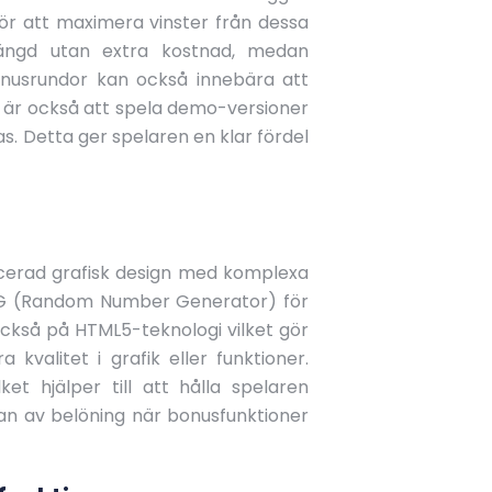
ör att maximera vinster från dessa
 längd utan extra kostnad, medan
Bonusrundor kan också innebära att
i är också att spela demo-versioner
s. Detta ger spelaren en klar fördel
cerad grafisk design med komplexa
RNG (Random Number Generator) för
också på HTML5-teknologi vilket gör
 kvalitet i grafik eller funktioner.
et hjälper till att hålla spelaren
slan av belöning när bonusfunktioner