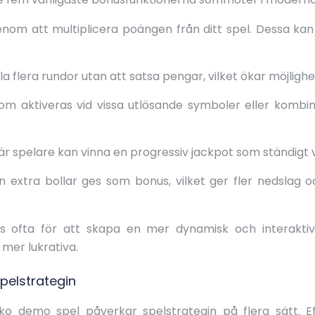
om att multiplicera poängen från ditt spel. Dessa kan va
a flera rundor utan att satsa pengar, vilket ökar möjlighet
som aktiveras vid vissa utlösande symboler eller kombin
r spelare kan vinna en progressiv jackpot som ständigt vä
an extra bollar ges som bonus, vilket ger fler nedslag 
 ofta för att skapa en mer dynamisk och interaktiv s
mer lukrativa.
pelstrategin
nko demo spel påverkar spelstrategin på flera sätt. E