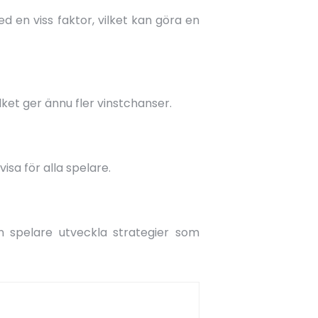
d en viss faktor, vilket kan göra en
ilket ger ännu fler vinstchanser.
isa för alla spelare.
n spelare utveckla strategier som