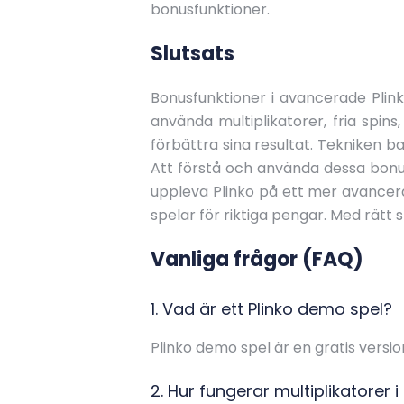
bonusfunktioner.
Slutsats
Bonusfunktioner i avancerade Plin
använda multiplikatorer, fria spi
förbättra sina resultat. Tekniken b
Att förstå och använda dessa bonus
uppleva Plinko på ett mer avancera
spelar för riktiga pengar. Med rätt 
Vanliga frågor (FAQ)
1. Vad är ett Plinko demo spel?
Plinko demo spel är en gratis versio
2. Hur fungerar multiplikatorer i