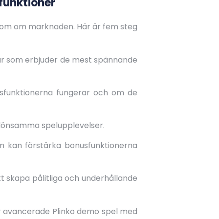
funktioner
edom om marknaden. Här är fem steg
itlar som erbjuder de mest spännande
usfunktionerna fungerar och om de
r lönsamma spelupplevelser.
om kan förstärka bonusfunktionerna
 skapa pålitliga och underhållande
ar avancerade Plinko demo spel med