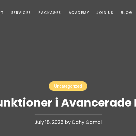
UT
SERVICES
PACKAGES
ACADEMY
JOIN US
BLOG
Uncategorized
unktioner i Avancerade 
July 18, 2025 by Dahy Gamal