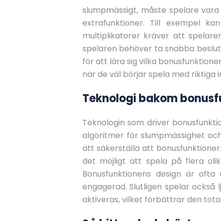
slumpmässigt, måste spelare vara 
extrafunktioner. Till exempel k
multiplikatorer kräver att spelar
spelaren behöver ta snabba beslut 
för att lära sig vilka bonusfunktio
när de väl börjar spela med riktiga i
Teknologi bakom bonusfu
Teknologin som driver bonusfunkt
algoritmer för slumpmässighet oc
att säkerställa att bonusfunktione
det möjligt att spela på flera olik
Bonusfunktionens design är ofta u
engagerad. Slutligen spelar också l
aktiveras, vilket förbättrar den to