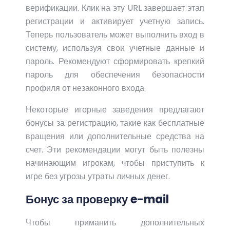
верификации. Клик на эту URL завершает этап
регистрации и активирует учетную запись.
Теперь пользователь может выполнить вход в
систему, используя свои учетные данные и
пароль. Рекомендуют сформировать крепкий
пароль для обеспечения безопасности
профиля от незаконного входа.
Некоторые игорные заведения предлагают
бонусы за регистрацию, такие как бесплатные
вращения или дополнительные средства на
счет. Эти рекомендации могут быть полезны
начинающим игрокам, чтобы приступить к
игре без угрозы утраты личных денег.
Бонус за проверку e-mail
Чтобы приманить дополнительных