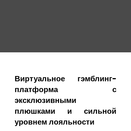
Виртуальное гэмблинг-
платформа с
эксклюзивными
плюшками и сильной
уровнем лояльности