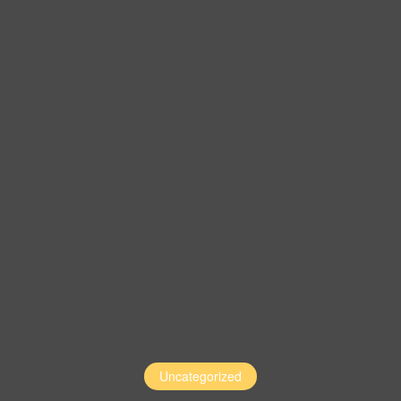
Uncategorized