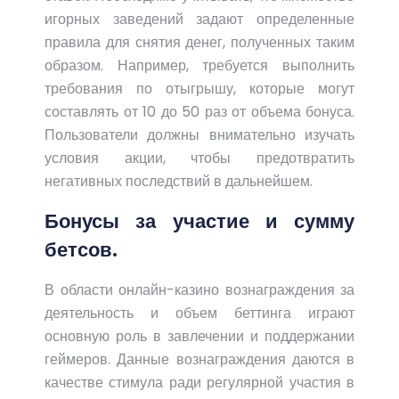
игорных заведений задают определенные
правила для снятия денег, полученных таким
образом. Например, требуется выполнить
требования по отыгрышу, которые могут
составлять от 10 до 50 раз от объема бонуса.
Пользователи должны внимательно изучать
условия акции, чтобы предотвратить
негативных последствий в дальнейшем.
Бонусы за участие и сумму
бетсов.
В области онлайн-казино вознаграждения за
деятельность и объем беттинга играют
основную роль в завлечении и поддержании
геймеров. Данные вознаграждения даются в
качестве стимула ради регулярной участия в