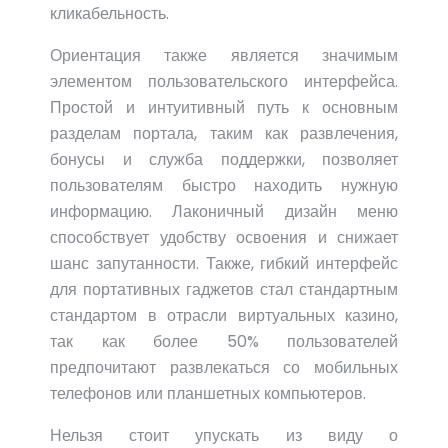
кликабельность.
Ориентация также является значимым
элементом пользовательского интерфейса.
Простой и интуитивный путь к основным
разделам портала, таким как развлечения,
бонусы и служба поддержки, позволяет
пользователям быстро находить нужную
информацию. Лаконичный дизайн меню
способствует удобству освоения и снижает
шанс запутанности. Также, гибкий интерфейс
для портативных гаджетов стал стандартным
стандартом в отрасли виртуальных казино,
так как более 50% пользователей
предпочитают развлекаться со мобильных
телефонов или планшетных компьютеров.
Нельзя стоит упускать из виду о