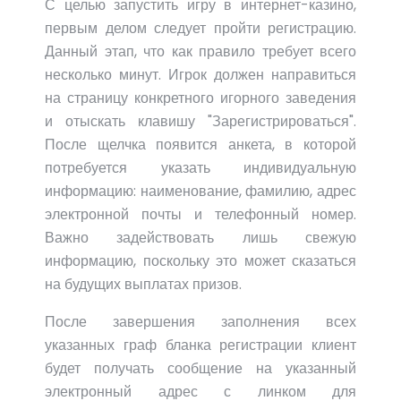
С целью запустить игру в интернет-казино,
первым делом следует пройти регистрацию.
Данный этап, что как правило требует всего
несколько минут. Игрок должен направиться
на страницу конкретного игорного заведения
и отыскать клавишу "Зарегистрироваться".
После щелчка появится анкета, в которой
потребуется указать индивидуальную
информацию: наименование, фамилию, адрес
электронной почты и телефонный номер.
Важно задействовать лишь свежую
информацию, поскольку это может сказаться
на будущих выплатах призов.
После завершения заполнения всех
указанных граф бланка регистрации клиент
будет получать сообщение на указанный
электронный адрес с линком для