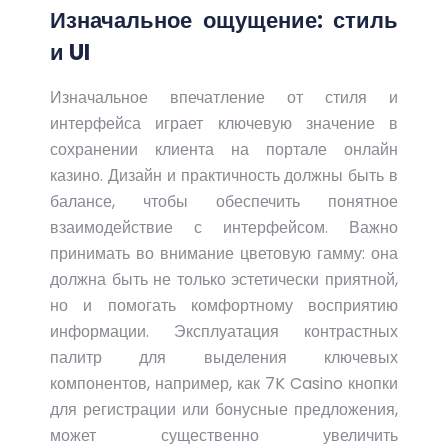
Изначальное ощущение: стиль
и UI
Изначальное впечатление от стиля и
интерфейса играет ключевую значение в
сохранении клиента на портале онлайн
казино. Дизайн и практичность должны быть в
балансе, чтобы обеспечить понятное
взаимодействие с интерфейсом. Важно
принимать во внимание цветовую гамму: она
должна быть не только эстетически приятной,
но и помогать комфортному восприятию
информации. Эксплуатация контрастных
палитр для выделения ключевых
компонентов, например, как 7K Casino кнопки
для регистрации или бонусные предложения,
может существенно увеличить