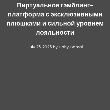
Виртуальное гэмблинг-
платформа с эксклюзивными
плюшками и сильной уровнем
лояльности
July 25, 2025 by Dahy Gamal