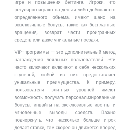
игре и повышения беттинга. Игроки, что
регулярно играют на деньги либо добиваются
определенного объема, имеют шанс на
эксклюзивные бонусы, такие как бесплатные
вращения, возврат части проигранных
средств или даже уникальные поездки.
VIP-программы — это дополнительный метод
награждения лояльных пользователей. Эти
часто включают включают в себя нескольких
ступеней, любой из них предоставляет
уникальные преимущества. К примеру,
пользователи элитных уровней имеют
возможность получать персонализированные
бонусы, инвайты на эксклюзивные ивенты и
мгновенные выводы средств. Важно
подчеркнуть, что насколько больше игрок
делает ставки, тем скорее он движется вперед