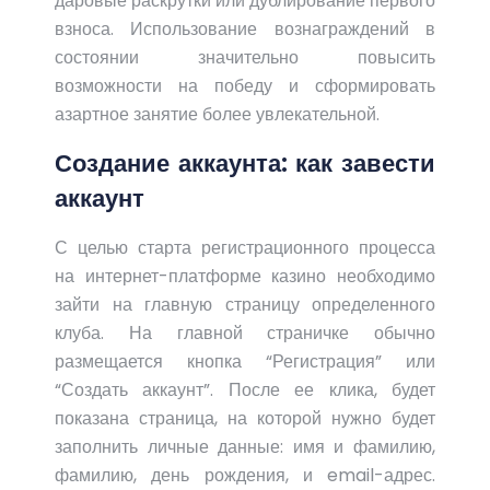
даровые раскрутки или дублирование первого
взноса. Использование вознаграждений в
состоянии значительно повысить
возможности на победу и сформировать
азартное занятие более увлекательной.
Создание аккаунта: как завести
аккаунт
С целью старта регистрационного процесса
на интернет-платформе казино необходимо
зайти на главную страницу определенного
клуба. На главной страничке обычно
размещается кнопка “Регистрация” или
“Создать аккаунт”. После ее клика, будет
показана страница, на которой нужно будет
заполнить личные данные: имя и фамилию,
фамилию, день рождения, и email-адрес.