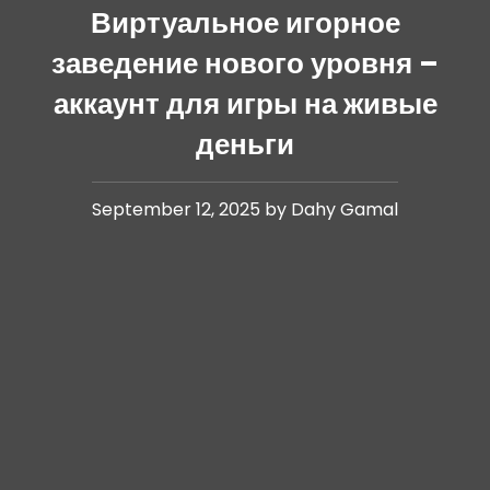
Виртуальное игорное
заведение нового уровня –
аккаунт для игры на живые
деньги
September 12, 2025 by Dahy Gamal