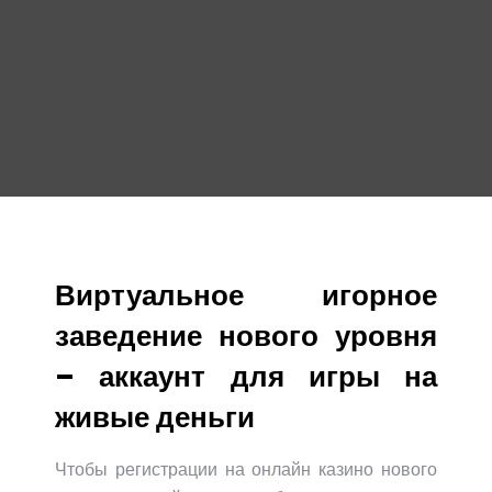
Виртуальное игорное
заведение нового уровня
– аккаунт для игры на
живые деньги
Чтобы регистрации на онлайн казино нового