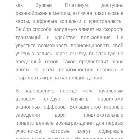
как Вулкан Платинум, доступны
разнообразные методы, включая пластиковые
карты, цифровые кошельки и криптовалюты.
Выбор способа напрямую влияет на скорость
транзакций и удобство пользования. Не
упустите возможность верифицировать свой
учетную запись через ссылку, высланную на
введенный email. Такое предоставит шанс
войти ко всем возможностям сервиса и
стартовать игру на настоящие деньги.
В завершение, прежде чем начальным
взносом следует изучить правилами
акционных офферов. Большинство игорные
заведения дарят привлекательные
приветственные вознаграждения для первых
участников, которые могут содержать