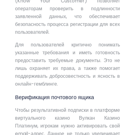
(Know Your Customer) позволяет
операторам проверить в подлинности
заявленной данных, что обеспечивает
безопасность процесса регистрации для всех
пользователей.
Для пользователей критично понимать
указанные требования и иметь готовность
предоставить требуемые документы. Это не
лишь охраняет их права, а также помогает
поддерживать добросовестность и ясность в
онлайн-гемблинге.
Верификация почтового ящика
Чтобы результативной подписки в платформе
виртуального казино Вулкан Казино
Платинум, игрокам нужно активировать свой
email-адрес. Данное не только увеличивает