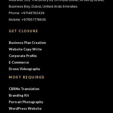
Business Bay, Dubai, United Arab Emirates.
Phone: +‎97148762429
Mobile: +971557778636
GET CLOSURE
Business Plan Creation
Website Copy Write
Corporate Profile
E-Commerce
Drone Videography
MOST REQUIRED
CBRNe Translation
Branding Kit
Portrait Photography
WordPress Website