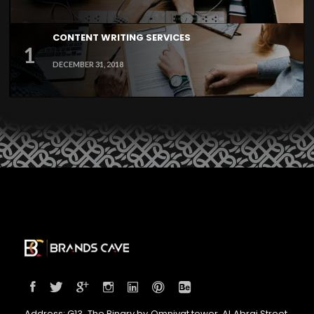
CONTENT WRITING SERVICES
1
DECEMBER 31, 2018
Address: G13, The Binary by Omniyat tower, Al Abraj Street,