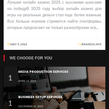
Лучшие онлайн казино 2025 с высокими шансами
на победуВ 2025 году выбор онлайн казино для
игры на реальные деньги стал еще более важным.
Все больше игроков стремится найти платформы,
которые предлагают не только разнообразие игр,...
MAY 3, 2026
BRANDSCAVE
WE CHOOSE FOR YOU
MEDIA PRODUCTION SERVICES
1
APRIL 11, 2019
BUSINESS SETUP SERVICES
1
DECEMBER 31, 2018